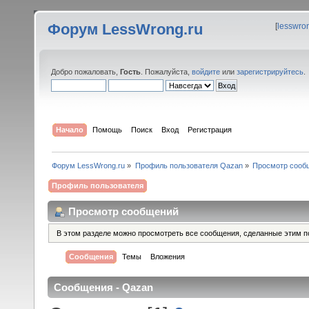
Форум LessWrong.ru
[
lesswro
Добро пожаловать,
Гость
. Пожалуйста,
войдите
или
зарегистрируйтесь
.
Начало
Помощь
Поиск
Вход
Регистрация
Форум LessWrong.ru
»
Профиль пользователя Qazan
»
Просмотр сооб
Профиль пользователя
Просмотр сообщений
В этом разделе можно просмотреть все сообщения, сделанные этим п
Сообщения
Темы
Вложения
Сообщения - Qazan