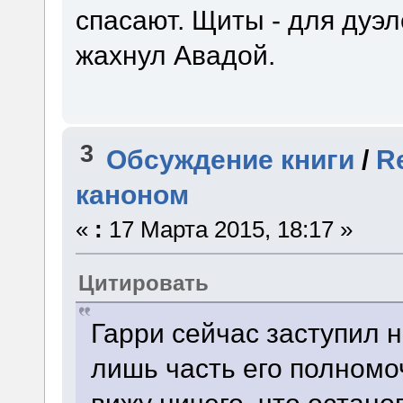
спасают. Щиты - для дуэл
жахнул Авадой.
3
Обсуждение книги
/
R
каноном
«
:
17 Марта 2015, 18:17 »
Цитировать
Гарри сейчас заступил 
лишь часть его полномоч
вижу ничего, что остано