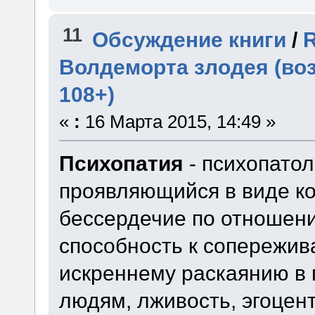
11
Обсуждение книги
/
R
Волдеморта злодея (во
108+)
«
:
16 Марта 2015, 14:49 »
Психопатия
- психопатол
проявляющийся в виде кон
бессердечие по отношен
способность к сопережив
искреннему раскаянию в 
людям, лживость, эгоцен