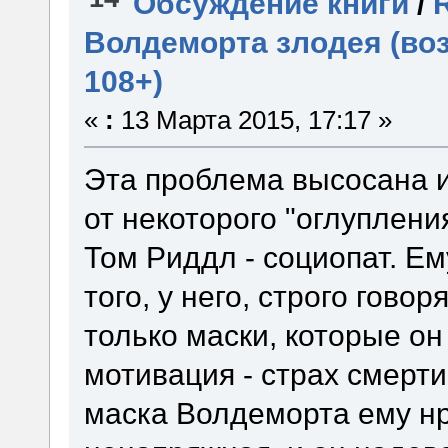
Обсуждение книги
/
Волдеморта злодея (во
108+)
«
:
13 Марта 2015, 17:17 »
Эта проблема высосана и
от некоторого "оглуплен
Том Риддл - социопат. Ем
того, у него, строго говор
только маски, которые он
мотивация - страх смерти
маска Волдеморта ему нр