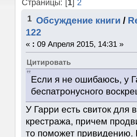
Страницы: [
1
]
2
1
Обсуждение книги
/
R
122
«
:
09 Апреля 2015, 14:31 »
Цитировать
Если я не ошибаюсь, у Г
беспатронусного воскр
У Гарри есть свиток для
крестража, причем продви
то поможет привидению. 