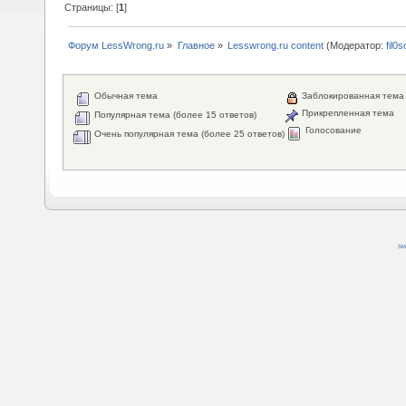
Страницы: [
1
]
Форум LessWrong.ru
»
Главное
»
Lesswrong.ru content
(Модератор:
fil0s
Обычная тема
Заблокированная тема
Прикрепленная тема
Популярная тема (более 15 ответов)
Голосование
Очень популярная тема (более 25 ответов)
SM