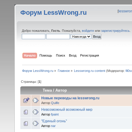
Форум LessWrong.ru
[
lesswro
Добро пожаловать,
Гость
. Пожалуйста,
войдите
или
зарегистрируйтесь
.
Начало
Помощь
Поиск
Вход
Регистрация
Форум LessWrong.ru
»
Главное
»
Lesswrong.ru content
(Модератор:
fil0s
Страницы: [
1
]
Тема
/
Автор
Новые переводы на lesswrong.ru
Автор
Quilfe
Невозможный возможный мир
Автор
fpaint
"Единый огонь"
Автор
nar