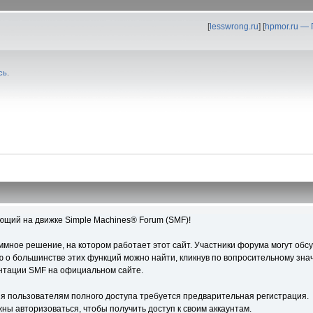
[
lesswrong.ru
] [
hpmor.ru —
сь
.
ющий на движке Simple Machines® Forum (SMF)!
ное решение, на котором работает этот сайт. Участники форума могут обс
о большинстве этих функций можно найти, кликнув по вопросительному знач
ентации SMF на официальном сайте.
я пользователям полного доступа требуется предварительная регистрация.
ны авторизоваться, чтобы получить доступ к своим аккаунтам.