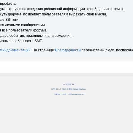
 профиль.
рументов для нахождения различной информации в сообщениях и темах.
 суть форума, позволяет пользователям выражать свои мысли.
ые BB-теги.
ься личными сообщениями.
я все пользователи форума.
ндаре события, праздники и дни рождения.
лярные особенности SMF.
Wiki-документации
. На странице
Благодарности
перечислены люди, поспособ
CC BY-SA 4.0
SMF 2.0.14
|
SMF © 2011
,
Simple Machines
XHTML
RSS
Мобильная версия