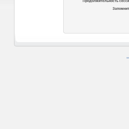
Продолжительность сесси
Запомнит
SM