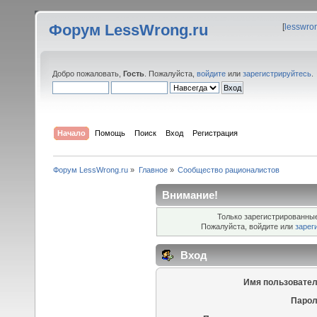
Форум LessWrong.ru
[
lesswro
Добро пожаловать,
Гость
. Пожалуйста,
войдите
или
зарегистрируйтесь
.
Начало
Помощь
Поиск
Вход
Регистрация
Форум LessWrong.ru
»
Главное
»
Сообщество рационалистов
Внимание!
Только зарегистрированные
Пожалуйста, войдите или
зарег
Вход
Имя пользовател
Парол