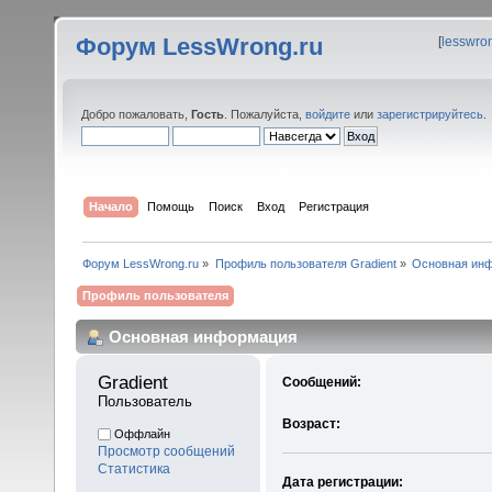
Форум LessWrong.ru
[
lesswro
Добро пожаловать,
Гость
. Пожалуйста,
войдите
или
зарегистрируйтесь
.
Начало
Помощь
Поиск
Вход
Регистрация
Форум LessWrong.ru
»
Профиль пользователя Gradient
»
Основная ин
Профиль пользователя
Основная информация
Gradient 
Сообщений:
Пользователь
Возраст:
Оффлайн
Просмотр сообщений
Статистика
Дата регистрации: