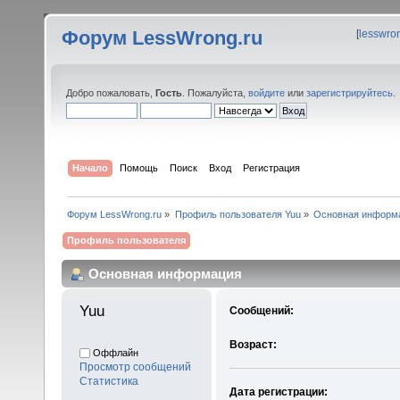
Форум LessWrong.ru
[
lesswro
Добро пожаловать,
Гость
. Пожалуйста,
войдите
или
зарегистрируйтесь
.
Начало
Помощь
Поиск
Вход
Регистрация
Форум LessWrong.ru
»
Профиль пользователя Yuu
»
Основная информ
Профиль пользователя
Основная информация
Yuu 
Сообщений:
Возраст:
Оффлайн
Просмотр сообщений
Статистика
Дата регистрации: