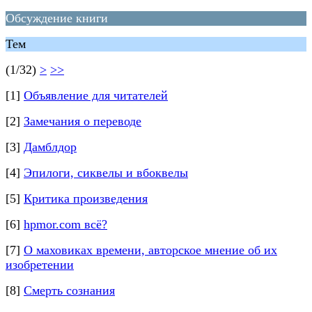
Обсуждение книги
Тем
(1/32)
>
>>
[1]
Объявление для читателей
[2]
Замечания о переводе
[3]
Дамблдор
[4]
Эпилоги, сиквелы и вбоквелы
[5]
Критика произведения
[6]
hpmor.com всё?
[7]
О маховиках времени, авторское мнение об их
изобретении
[8]
Смерть сознания