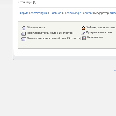
Страницы: [
1
]
Форум LessWrong.ru
»
Главное
»
Lesswrong.ru content
(Модератор:
fil0s
Обычная тема
Заблокированная тема
Прикрепленная тема
Популярная тема (более 15 ответов)
Голосование
Очень популярная тема (более 25 ответов)
SM