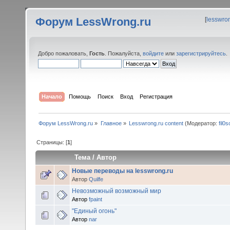
Форум LessWrong.ru
[
lesswro
Добро пожаловать,
Гость
. Пожалуйста,
войдите
или
зарегистрируйтесь
.
Начало
Помощь
Поиск
Вход
Регистрация
Форум LessWrong.ru
»
Главное
»
Lesswrong.ru content
(Модератор:
fil0s
Страницы: [
1
]
Тема
/
Автор
Новые переводы на lesswrong.ru
Автор
Quilfe
Невозможный возможный мир
Автор
fpaint
"Единый огонь"
Автор
nar