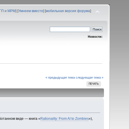
 ГП и МРМ
] [
Умнеем вместе
] [
мобильная версия форума
]
Новости:
« предыдущая тема
следующая тема »
ПЕЧАТЬ
ботанном виде — книга «
Rationality: From AI to Zombies
»),