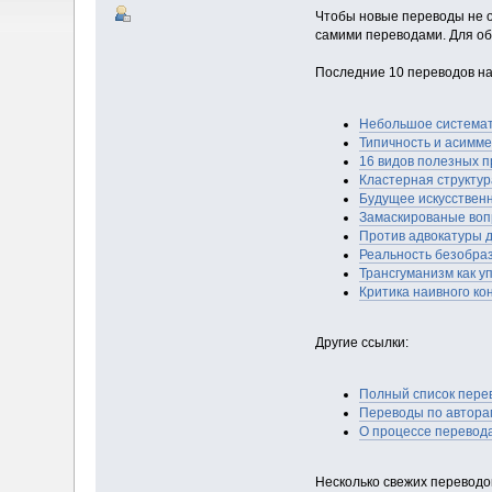
Чтобы новые переводы не о
самими переводами. Для об
Последние 10 переводов на 
Небольшое системат
Типичность и асимм
16 видов полезных 
Кластерная структу
Будущее искусственн
Замаскированые во
Против адвокатуры 
Реальность безобра
Трансгуманизм как 
Критика наивного к
Другие ссылки:
Полный список перев
Переводы по автора
О процессе перевода
Несколько свежих переводов