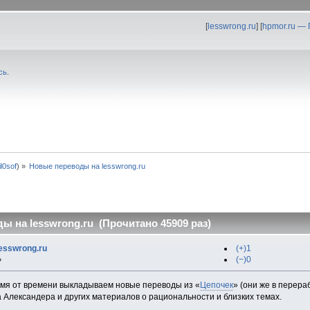
[
lesswrong.ru
] [
hpmor.ru —
сь
.
fil0sof
) »
Новые переводы на lesswrong.ru
ы на lesswrong.ru (Прочитано 45909 раз)
esswrong.ru
(+)1
(−)0
»
ремя от времени выкладываем новые переводы из «
Цепочек
» (они же в перера
 Александера и других материалов о рациональности и близких темах.