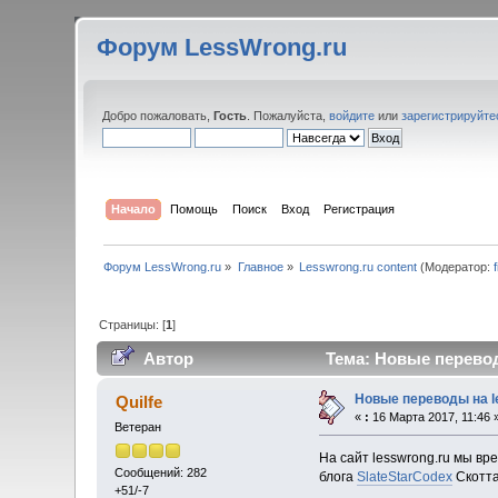
Форум LessWrong.ru
Добро пожаловать,
Гость
. Пожалуйста,
войдите
или
зарегистрируйте
Начало
Помощь
Поиск
Вход
Регистрация
Форум LessWrong.ru
»
Главное
»
Lesswrong.ru content
(Модератор:
Страницы: [
1
]
Автор
Тема: Новые перевод
Новые переводы на l
Quilfe
«
:
16 Марта 2017, 11:46 
Ветеран
На сайт lesswrong.ru мы в
Сообщений: 282
блога
SlateStarCodex
Скотта
+51/-7