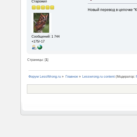
Старожил
Новый перевод в цепочке "
Сообщений: 1 744
+175/-17
Страницы: [
1
]
Форум LessWrong.ru
»
Главное
»
Lesswrong.ru content
(Модератор: