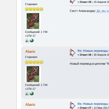
«
Ответ #5 :
15 Апреля 20
Старожил
Скотт Александер:
Да, мы з
Сообщений: 1 744
+175/-17
Re: Новые переводы 
Alaric
«
Ответ #6 :
30 Апреля 20
Старожил
Новый перевод в цепочке "
Сообщений: 1 744
+175/-17
Re: Новые переводы 
Alaric
«
Ответ #7 :
14 Мая 2017,