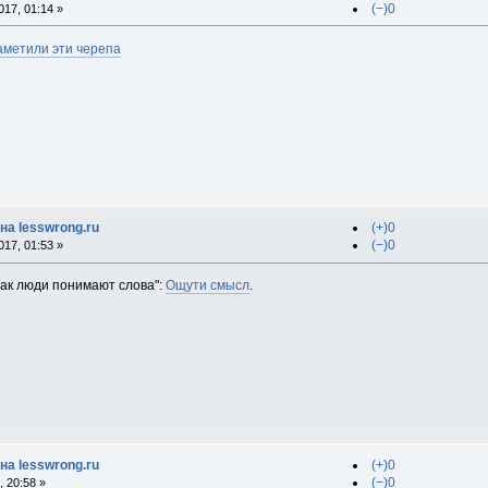
(−)0
17, 01:14 »
аметили эти черепа
на lesswrong.ru
(+)0
(−)0
17, 01:53 »
Как люди понимают слова":
Ощути смысл
.
на lesswrong.ru
(+)0
(−)0
 20:58 »