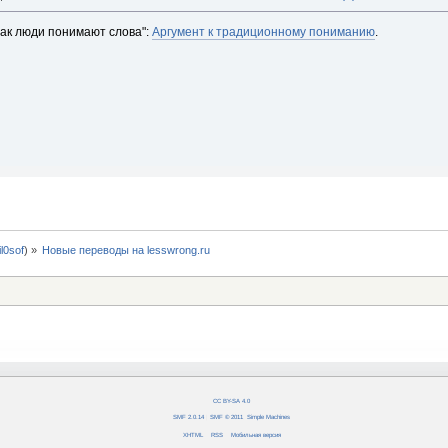
Как люди понимают слова":
Аргумент к традиционному пониманию
.
fil0sof
) »
Новые переводы на lesswrong.ru
CC BY-SA 4.0
SMF 2.0.14
|
SMF © 2011
,
Simple Machines
XHTML
RSS
Мобильная версия