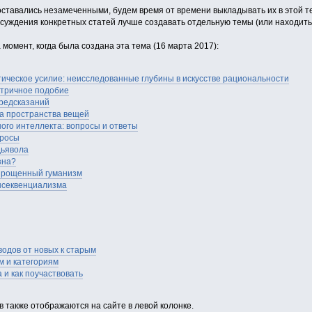
ставались незамеченными, будем время от времени выкладывать их в этой те
суждения конкретных статей лучше создавать отдельную темы (или находить
момент, когда была создана эта тема (16 марта 2017):
ическое усилие: неисследованные глубины в искусстве рациональности
етричное подобие
предсказаний
ра пространства вещей
ого интеллекта: вопросы и ответы
просы
дьявола
зна?
упрощенный гуманизм
онсеквенциализма
одов от новых к старым
м и категориям
 и как поучаствовать
 также отображаются на сайте в левой колонке.