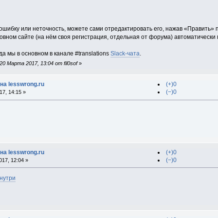
ошибку или неточность, можете сами отредактировать его, нажав «Править» п
овном сайте (на нём своя регистрация, отдельная от форума) автоматически
 мы в основном в канале #translations
Slack-чата
.
0 Марта 2017, 13:04 от fil0sof
»
на lesswrong.ru
(+)0
(−)0
7, 14:15 »
на lesswrong.ru
(+)0
(−)0
17, 12:04 »
нутри