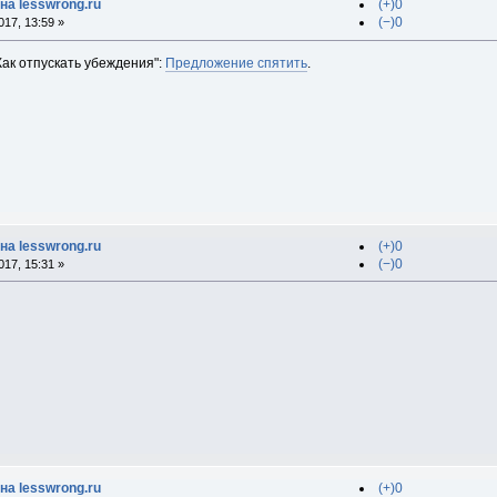
на lesswrong.ru
(+)0
(−)0
17, 13:59 »
Как отпускать убеждения":
Предложение спятить
.
на lesswrong.ru
(+)0
(−)0
17, 15:31 »
на lesswrong.ru
(+)0