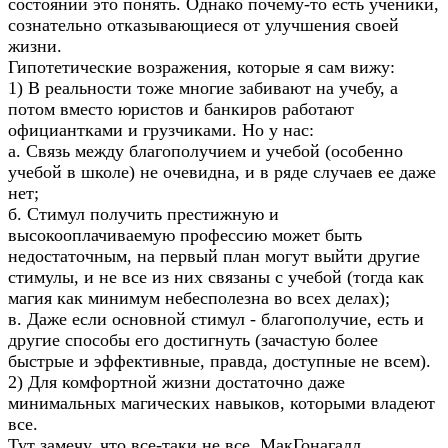
состоянии это понять. Однако почему-то есть ученики,
сознательно отказывающиеся от улучшения своей
жизни.
Гипотетические возражения, которые я сам вижу:
1) В реальности тоже многие забивают на учебу, а
потом вместо юристов и банкиров работают
официантками и грузчиками. Но у нас:
а. Связь между благополучием и учебой (особенно
учебой в школе) не очевидна, и в ряде случаев ее даже
нет;
б. Стимул получить престижную и
высокооплачиваемую профессию может быть
недостаточным, на первый план могут выйти другие
стимулы, и не все из них связаны с учебой (тогда как
магия как минимум небесполезна во всех делах);
в. Даже если основной стимул - благополучие, есть и
другие способы его достигнуть (зачастую более
быстрые и эффективные, правда, доступные не всем).
2) Для комфортной жизни достаточно даже
минимальных магических навыков, которыми владеют
все.
Тут замечу, что все-таки не все. МакГонагалл