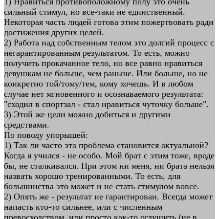
1) Нравиться противоположному полу это очень
сильный стимул, но все-таки не единственный.
Некоторая часть людей готова этим пожертвовать ради
достижения других целей.
2) Работа над собственным телом это долгий процесс с
негарантированным результатом. То есть, можно
получить прокачанное тело, но все равно нравиться
девушкам не больше, чем раньше. Или больше, но не
конкретно той/тому/тем, кому хочешь. И в любом
случае нет мгновенного и осознаваемого результата:
"сходил в спортзал - стал нравиться чуточку больше".
3) Этой же цели можно добиться и другими
средствами.
По поводу упорышей:
1) Так ли часто эта проблема становится актуальной?
Когда я учился - не особо. Мой брат с этим тоже, вроде
бы, не сталкивался. При этом ни меня, ни брата нельзя
назвать хорошо тренированными. То есть, для
большинства это может и не стать стимулом вовсе.
2) Опять же - результат не гарантирован. Всегда может
напасть кто-то сильнее, или с численным
превосходством, или просто как-то оглушить (не в