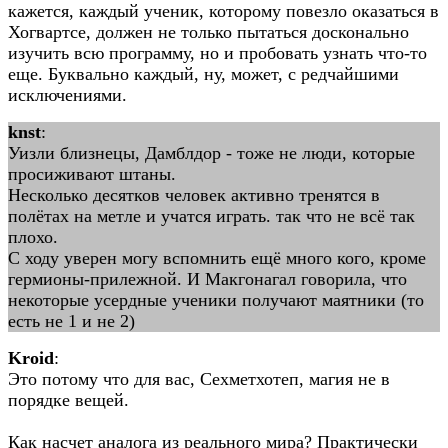
кажется, каждый ученик, которому повезло оказаться в
Хогвартсе, должен не только пытаться досконально
изучить всю программу, но и пробовать узнать что-то
еще. Буквально каждый, ну, может, с редчайшими
исключениями.
knst
:
Уизли близнецы, Дамблдор - тоже не люди, которые
просиживают штаны.
Несколько десятков человек активно тренятся в
полётах на метле и учатся играть. так что не всё так
плохо.
С ходу уверен могу вспомнить ещё много кого, кроме
гермионы-прилежной. И Макгонагал говорила, что
некоторые усердные ученики получают маятники (то
есть не 1 и не 2)
Kroid
:
Это потому что для вас, Сехметхотеп, магия не в
порядке вещей.
Как насчет аналога из реального мира? Практически