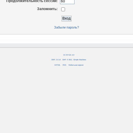
Продолжительность сессии:
Запомнить:
Забыли пароль?
CC BY-SA 4.0
SMF 2.0.14
|
SMF © 2011
,
Simple Machines
XHTML
RSS
Мобильная версия