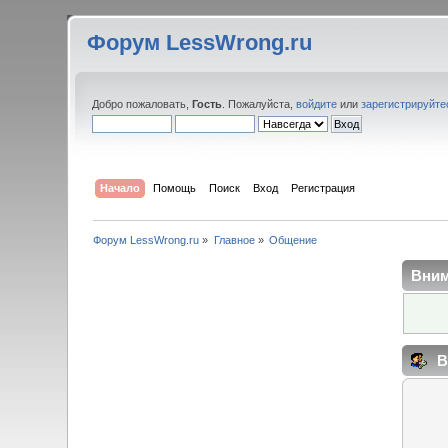
Форум LessWrong.ru
Добро пожаловать,
Гость
. Пожалуйста,
войдите
или
зарегистрируйте
Начало
Помощь
Поиск
Вход
Регистрация
Форум LessWrong.ru
»
Главное
»
Общение
Вним
В