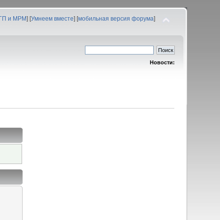
 ГП и МРМ
] [
Умнеем вместе
] [
мобильная версия форума
]
Новости: