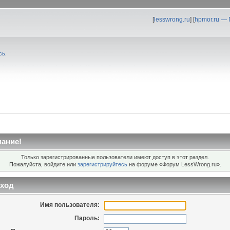
[
lesswrong.ru
] [
hpmor.ru —
сь
.
ание!
Только зарегистрированные пользователи имеют доступ в этот раздел.
Пожалуйста, войдите или
зарегистрируйтесь
на форуме «Форум LessWrong.ru».
ход
Имя пользователя:
Пароль: