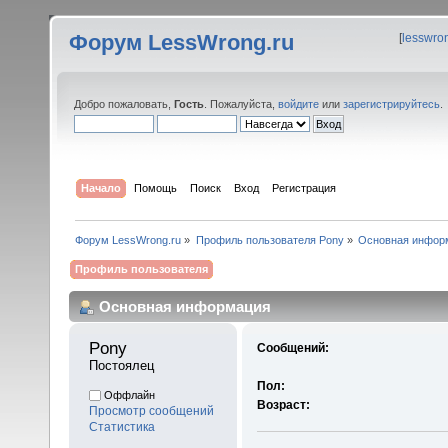
Форум LessWrong.ru
[
lesswro
Добро пожаловать,
Гость
. Пожалуйста,
войдите
или
зарегистрируйтесь
.
Начало
Помощь
Поиск
Вход
Регистрация
Форум LessWrong.ru
»
Профиль пользователя Pony
»
Основная инфор
Профиль пользователя
Основная информация
Pony 
Сообщений:
Постоялец
Пол:
Оффлайн
Возраст:
Просмотр сообщений
Статистика