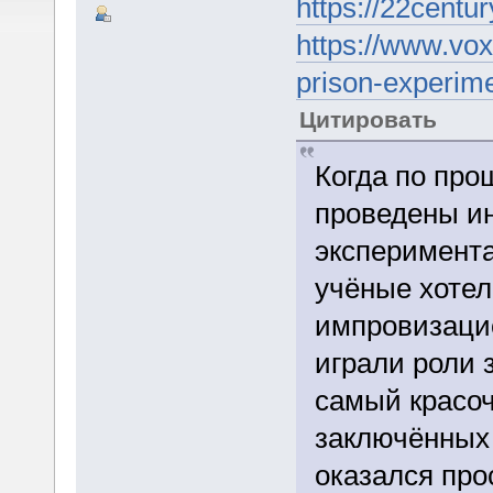
https://22centur
https://www.vo
prison-experime
Цитировать
Когда по про
проведены и
эксперимента
учёные хотел
импровизацио
играли роли 
самый красоч
заключённых 
оказался про