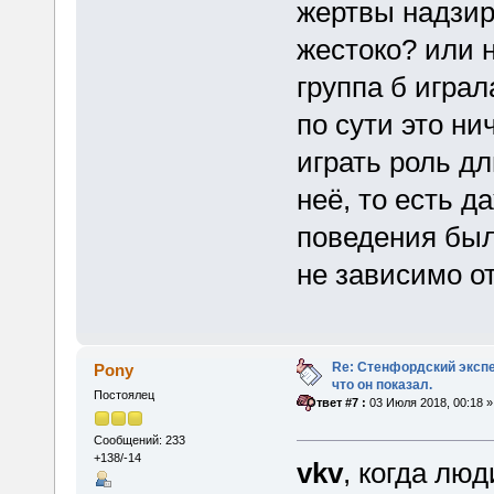
жертвы надзир
жестоко? или 
группа б игра
по сути это ни
играть роль д
неё, то есть д
поведения был
не зависимо о
Re: Стенфордский экспе
Pony
что он показал.
Постоялец
«
Ответ #7 :
03 Июля 2018, 00:18 »
Сообщений: 233
+138/-14
vkv
, когда люд