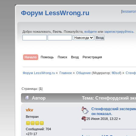
Форум LessWrong.ru
[
lesswro
Добро пожаловать,
Гость
. Пожалуйста,
войдите
или
зарегистрируйтесь
.
Начало
Помощь
Поиск
Вход
Регистрация
Форум LessWrong.ru
»
Главное
»
Общение
(Модератор:
fil0sof
) »
Стенфо
Страницы: [
1
]
Автор
Тема: Стенфордский экс
раз)
Стенфордский экспериме
vkv
он показал.
Ветеран
«
:
25 Июня 2018, 13:22 »
Сообщений: 704
+27/-17