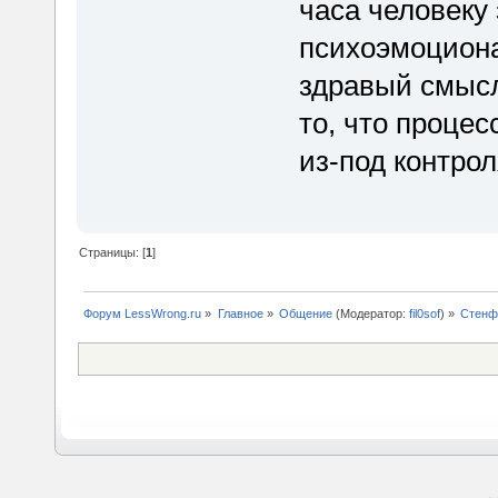
часа человеку
психоэмоциона
здравый смысл
то, что процес
из-под контрол
Страницы: [
1
]
Форум LessWrong.ru
»
Главное
»
Общение
(Модератор:
fil0sof
) »
Стенфо