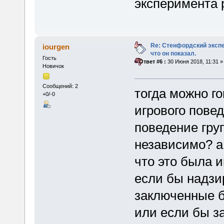
эксперимента 
Re: Стенфордский экспе
iourgen
что он показал.
Гость
«
Ответ #6 :
30 Июня 2018, 11:31 »
Новичок
Сообщений: 2
тогда можно г
+0/-0
игрового повед
поведение гру
независимо? а
что это была и
если бы надзи
заключенные б
или если бы з