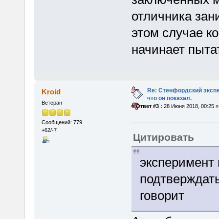
отличника зани
этом случае к
начинает пыта
Re: Стенфордский экспе
Kroid
что он показал.
Ветеран
«
Ответ #3 :
28 Июня 2018, 00:25 »
Сообщений: 779
+62/-7
Цитировать
эксперимент 
подтверждать 
говорит