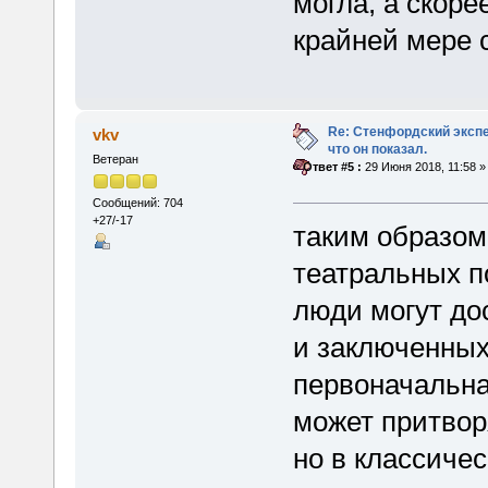
могла, а скоре
крайней мере 
Re: Стенфордский экспе
vkv
что он показал.
Ветеран
«
Ответ #5 :
29 Июня 2018, 11:58 »
Сообщений: 704
+27/-17
таким образом,
театральных по
люди могут до
и заключенных
первоначальная
может притвор
но в классиче