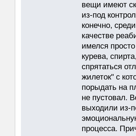
вещи имеют ск
из-под контро
конечно, среди
качестве реаб
имелся просто
курева, спирта
спрятаться отл
жилеток" с ко
порыдать на пл
не пустовал. В
выходили из-п
эмоциональную
процесса. Прич