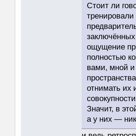
Стоит ли гов
тренировали
предваритель
заключённых 
ощущение про
полностью ко
вами, мной и 
пространств
отнимать их 
совокупности
Значит, в это
а у них — ник
и ведь ретрос