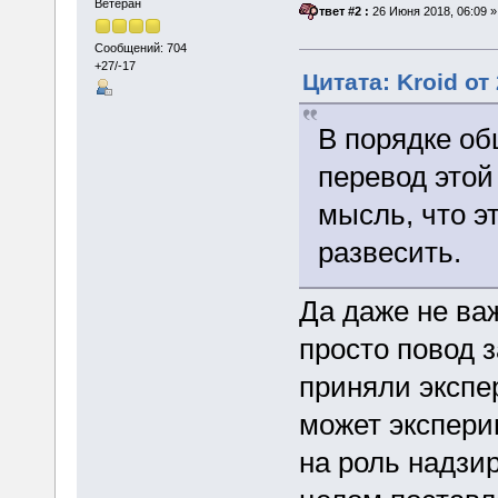
Ветеран
«
Ответ #2 :
26 Июня 2018, 06:09 »
Сообщений: 704
+27/-17
Цитата: Kroid от
В порядке об
перевод этой
мысль, что э
развесить.
Да даже не важ
просто повод 
приняли экспе
может экспери
на роль надзи