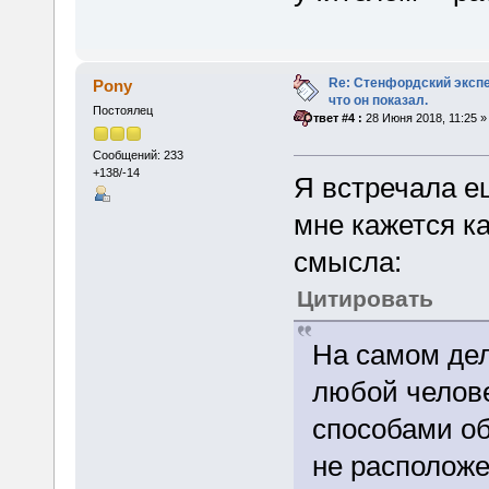
Re: Стенфордский экспе
Pony
что он показал.
Постоялец
«
Ответ #4 :
28 Июня 2018, 11:25 »
Сообщений: 233
+138/-14
Я встречала ещ
мне кажется к
смысла:
Цитировать
На самом дел
любой челов
способами об
не расположе