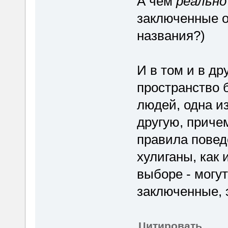
А чем
реально
заключенные о
названия?)
И в том и в д
пространство 
людей, одна из
другую, приче
правила повед
хулиганы, как 
выборе - могут
заключенные, 
Цитировать