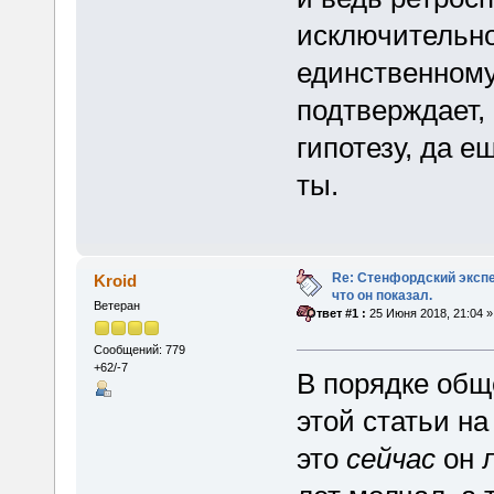
исключительно
единственному
подтверждает,
гипотезу, да е
ты.
Re: Стенфордский экспе
Kroid
что он показал.
Ветеран
«
Ответ #1 :
25 Июня 2018, 21:04 »
Сообщений: 779
+62/-7
В порядке общ
этой статьи н
это
сейчас
он л