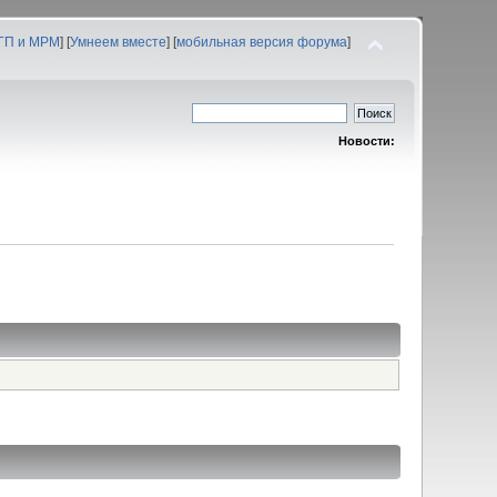
 ГП и МРМ
] [
Умнеем вместе
] [
мобильная версия форума
]
Новости: