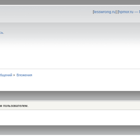
[
lesswrong.ru
] [
hpmor.ru —
сь
.
общений
»
Вложения
им пользователем.