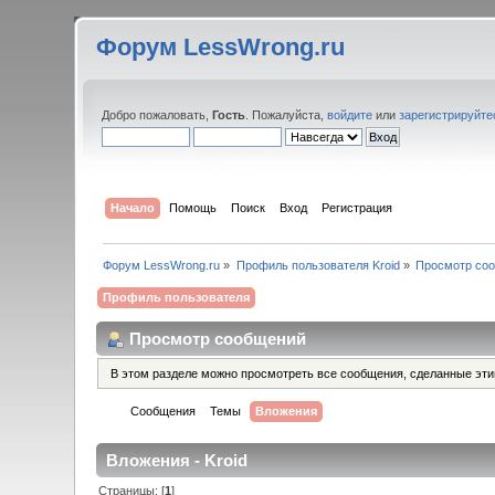
Форум LessWrong.ru
Добро пожаловать,
Гость
. Пожалуйста,
войдите
или
зарегистрируйте
Начало
Помощь
Поиск
Вход
Регистрация
Форум LessWrong.ru
»
Профиль пользователя Kroid
»
Просмотр со
Профиль пользователя
Просмотр сообщений
В этом разделе можно просмотреть все сообщения, сделанные эт
Сообщения
Темы
Вложения
Вложения - Kroid
Страницы: [
1
]