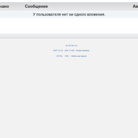
чано
Сообщение
Ав
У пользователя нет ни одного вложения.
CC BY-SA 4.0
SMF 2.0.14
|
SMF © 2011
,
Simple Machines
XHTML
RSS
Мобильная версия