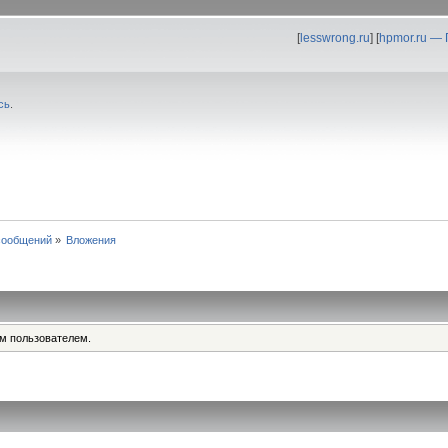
[
lesswrong.ru
] [
hpmor.ru —
сь
.
сообщений
»
Вложения
им пользователем.