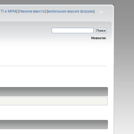
 ГП и МРМ
] [
Умнеем вместе
] [
мобильная версия форума
]
Новости: