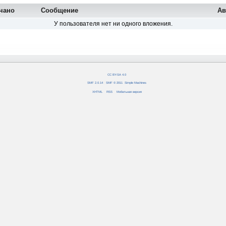
чано
Сообщение
Ав
У пользователя нет ни одного вложения.
CC BY-SA 4.0
SMF 2.0.14
|
SMF © 2011
,
Simple Machines
XHTML
RSS
Мобильная версия