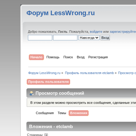
Форум LessWrong.ru
Добро пожаловать,
Гость
. Пожалуйста,
войдите
или
зарегистрируйте
Начало
Помощь
Поиск
Вход
Регистрация
Форум LessWrong.ru
»
Профиль пользователя etclamb
»
Просмотр 
Профиль пользователя
Просмотр сообщений
В этом разделе можно просмотреть все сообщения, сделанные эт
Сообщения
Темы
Вложения
Вложения - etclamb
Страницы: [
1
]