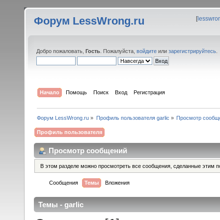
Форум LessWrong.ru
[
lesswro
Добро пожаловать,
Гость
. Пожалуйста,
войдите
или
зарегистрируйтесь
.
Начало
Помощь
Поиск
Вход
Регистрация
Форум LessWrong.ru
»
Профиль пользователя garlic
»
Просмотр сообщ
Профиль пользователя
Просмотр сообщений
В этом разделе можно просмотреть все сообщения, сделанные этим п
Сообщения
Темы
Вложения
Темы - garlic