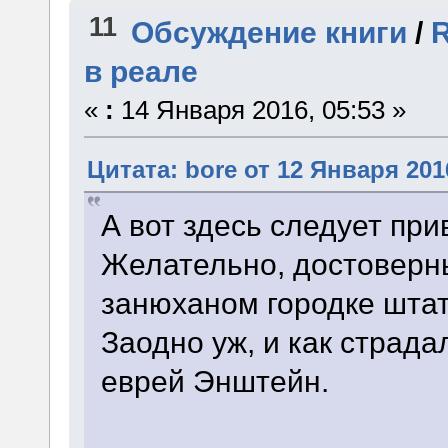
11
Обсуждение книги
/
R
в реале
«
:
14 Января 2016, 05:53 »
Цитата: bore от 12 Января 2016
А вот здесь следует при
Желательно, достоверны
занюханом городке шта
Заодно уж, и как страд
еврей Энштейн.