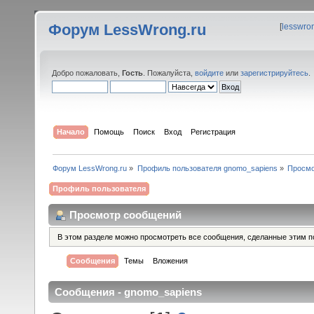
Форум LessWrong.ru
[
lesswro
Добро пожаловать,
Гость
. Пожалуйста,
войдите
или
зарегистрируйтесь
.
Начало
Помощь
Поиск
Вход
Регистрация
Форум LessWrong.ru
»
Профиль пользователя gnomo_sapiens
»
Просмо
Профиль пользователя
Просмотр сообщений
В этом разделе можно просмотреть все сообщения, сделанные этим п
Сообщения
Темы
Вложения
Сообщения - gnomo_sapiens