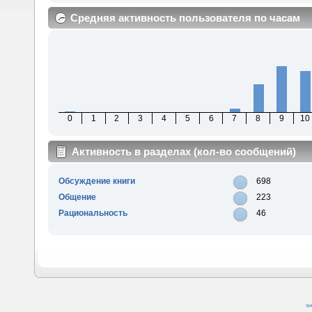
Средняя активность пользователя по часам
0
1
2
3
4
5
6
7
8
9
10
Активность в разделах (кол-во сообщений)
Обсуждение книги
698
Общение
223
Рациональность
46
SM