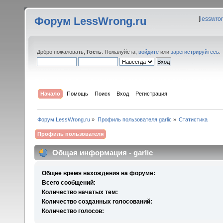
Форум LessWrong.ru
[
lesswro
Добро пожаловать,
Гость
. Пожалуйста,
войдите
или
зарегистрируйтесь
.
Начало
Помощь
Поиск
Вход
Регистрация
Форум LessWrong.ru
»
Профиль пользователя garlic
»
Статистика
Профиль пользователя
Общая информация - garlic
Общее время нахождения на форуме:
Всего сообщений:
Количество начатых тем:
Количество созданных голосований:
Количество голосов: