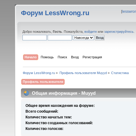
Форум LessWrong.ru
[
lesswro
Добро пожаловать,
Гость
. Пожалуйста,
войдите
или
зарегистрируйтесь
.
Начало
Помощь
Поиск
Вход
Регистрация
Форум LessWrong.ru
»
Профиль пользователя Muyyd
»
Статистика
Профиль пользователя
Общая информация - Muyyd
Общее время нахождения на форуме:
Всего сообщений:
Количество начатых тем:
Количество созданных голосований:
Количество голосов: