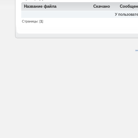
Название файла
Скачано
Сообщен
У пользовате
Страницы: [
1
]
SM