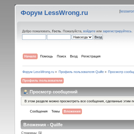
Форум LessWrong.ru
[
lesswro
Добро пожаловать,
Гость
. Пожалуйста,
войдите
или
зарегистрируйтесь
.
Начало
Помощь
Поиск
Вход
Регистрация
Форум LessWrong.ru
»
Профиль пользователя Quilfe
»
Просмотр сообщ
Профиль пользователя
Просмотр сообщений
В этом разделе можно просмотреть все сообщения, сделанные этим п
Сообщения
Темы
Вложения
Вложения - Quilfe
Страницы: [
1
]