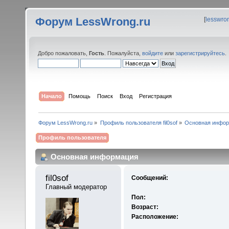
Форум LessWrong.ru
[
lesswro
Добро пожаловать,
Гость
. Пожалуйста,
войдите
или
зарегистрируйтесь
.
Начало
Помощь
Поиск
Вход
Регистрация
Форум LessWrong.ru
»
Профиль пользователя fil0sof
»
Основная инфо
Профиль пользователя
Основная информация
fil0sof 
Сообщений:
Главный модератор
Пол:
Возраст:
Расположение: