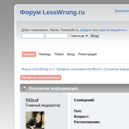
Форум LessWrong.ru
[
lesswro
Добро пожаловать,
Гость
. Пожалуйста,
войдите
или
зарегистрируйтесь
.
Начало
Помощь
Поиск
Вход
Регистрация
Форум LessWrong.ru
»
Профиль пользователя fil0sof
»
Основная инфо
Профиль пользователя
Основная информация
fil0sof 
Сообщений:
Главный модератор
Пол:
Возраст:
Расположение: