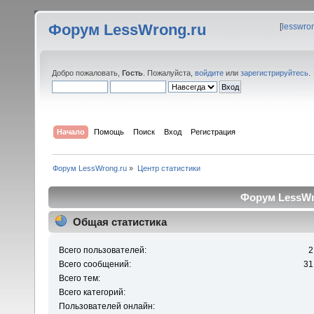
Форум LessWrong.ru
[
lesswro
Добро пожаловать,
Гость
. Пожалуйста,
войдите
или
зарегистрируйтесь
.
Начало
Помощь
Поиск
Вход
Регистрация
Форум LessWrong.ru
»
Центр статистики
Форум LessWro
Общая статистика
Всего пользователей:
2
Всего сообщений:
31
Всего тем:
Всего категорий:
Пользователей онлайн: