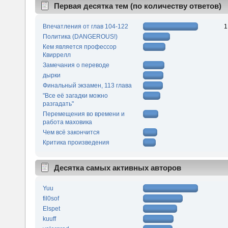
Первая десятка тем (по количеству ответов)
Впечатления от глав 104-122
1
Политика (DANGEROUS!)
Кем является профессор
Квиррелл
Замечания о переводе
дырки
Финальный экзамен, 113 глава
"Все её загадки можно
разгадать"
Перемещения во времени и
работа маховика
Чем всё закончится
Критика произведения
Десятка самых активных авторов
Yuu
fil0sof
Elspet
kuuff