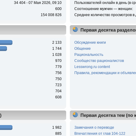
34 404 - 07 Мая 2026, 09:10
Пользователей онлайн в день (в ср
600
Соотношение мужчин — женщин:
154 008 826
Среднее количество просмотров в 
Первая десятка раздело
2 133
Обсуждение книги
1 744
Общение
1 028
Рациональность
970
Сообщество рационалистов
779
Lesswrong.ru content
756
Правила, рекомендации и объявле
750
723
704
608
)
Первая десятка тем (по
1 982
Замечания о переводе
885
Впечатления от глав 104-122