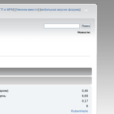
 ГП и МРМ
] [
Умнеем вместе
] [
мобильная версия форума
]
Новости:
днем):
0,46
ень:
6,69
0,17
8
RubenHarle