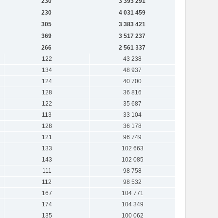
230
3 393 291
230
4 031 459
305
3 383 421
369
3 517 237
266
2 561 337
122
43 238
134
48 937
124
40 700
128
36 816
122
35 687
113
33 104
128
36 178
121
96 749
133
102 663
143
102 085
111
98 758
112
98 532
167
104 771
174
104 349
135
100 062