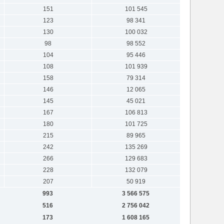
151
101 545
123
98 341
130
100 032
98
98 552
104
95 446
108
101 939
158
79 314
146
12 065
145
45 021
167
106 813
180
101 725
215
89 965
242
135 269
266
129 683
228
132 079
207
50 919
993
3 566 575
516
2 756 042
173
1 608 165