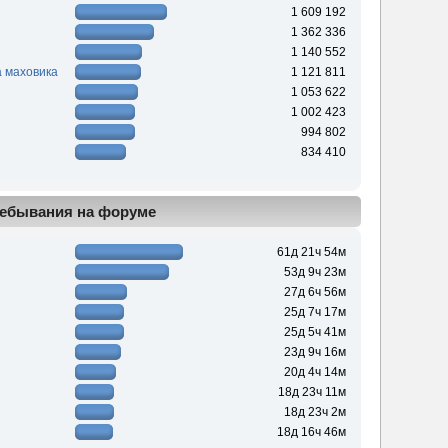
1 609 192
1 362 336
1 140 552
 маховика
1 121 811
1 053 622
1 002 423
994 802
834 410
ебывания на форуме
61д 21ч 54м
53д 9ч 23м
27д 6ч 56м
25д 7ч 17м
25д 5ч 41м
23д 9ч 16м
20д 4ч 14м
18д 23ч 11м
18д 23ч 2м
18д 16ч 46м