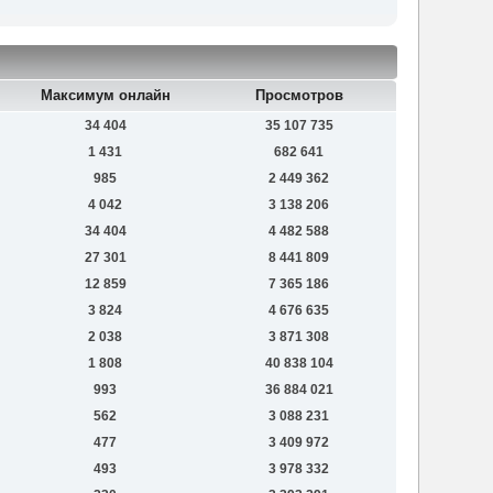
Максимум онлайн
Просмотров
34 404
35 107 735
1 431
682 641
985
2 449 362
4 042
3 138 206
34 404
4 482 588
27 301
8 441 809
12 859
7 365 186
3 824
4 676 635
2 038
3 871 308
1 808
40 838 104
993
36 884 021
562
3 088 231
477
3 409 972
493
3 978 332