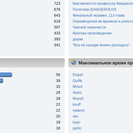
723
Кем является профессор Квиррелл
678
Политика (DANGEROUS!)
643
Финальный экзамен, 113 глава
619
Перемещения во времени и работа
507
Чем всё закончится
433
Критика произведения
393
дырки
341
"Все её загадки можно разгадать"
Максимальное время пр
56
Elspet
39
Quilfe
33
fil0sof
29
Alaric
28
Muyyd
22
kuuff
22
nadeys
20
vkv
19
logic
18
garlic