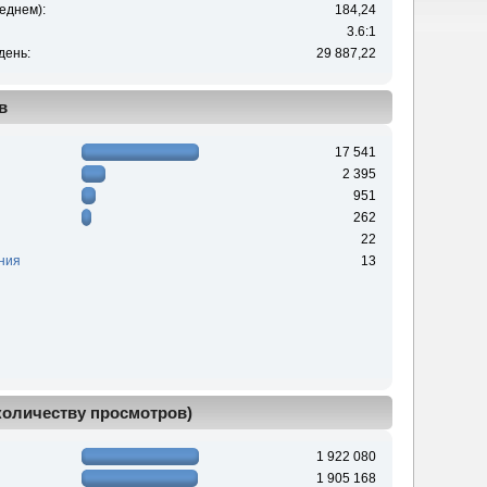
еднем):
184,24
3.6:1
день:
29 887,22
в
17 541
2 395
951
262
22
ния
13
 количеству просмотров)
1 922 080
1 905 168