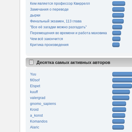
Кем является профессор Квиррелл
Замечания о переводе
дырки
Финальный экзамен, 113 глава
"Все её загадки можно разгадать"
Перемещения во времени и работа маховика
Чем всё закончится
Критика произведения
Десятка самых активных авторов
Yuu
fil0sof
Elspet
kuuff
valergrad
gnomo_sapiens
Kroid
a_konst
Komandos
Alaric