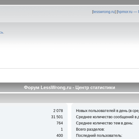
[
lesswrong.ru
] [
hpmor.ru —
сь
.
Форум LessWrong.ru - Центр статистики
2 078
Новых пользователей в день (в сре
31 501
Среднее количество сообщений в д
764
Среднее количество тем в день:
1
Всего разделов:
400
Последний пользователь: