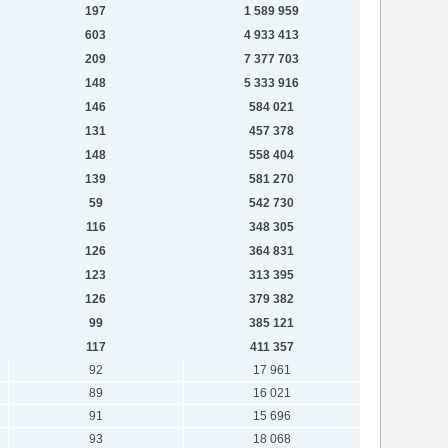
197
1 589 959
603
4 933 413
209
7 377 703
148
5 333 916
146
584 021
131
457 378
148
558 404
139
581 270
59
542 730
116
348 305
126
364 831
123
313 395
126
379 382
99
385 121
117
411 357
92
17 961
89
16 021
91
15 696
93
18 068