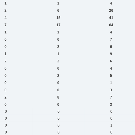
1
1
4
2
6
26
4
15
41
7
17
64
1
1
4
0
0
7
0
2
6
1
1
9
2
2
6
0
0
4
0
2
5
0
0
1
0
0
3
2
8
7
0
0
3
0
0
0
0
0
0
0
0
1
0
0
0