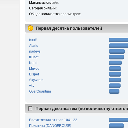
Максимум онлайн:
Сегодня онлайн:
Общее количество просмотров:
Первая десятка пользователей
kuuff
Alaric
nadeys
fil0sof
Kroid
Muyyd
Elspet
Skywrath
vkv
OverQuantum
Первая десятка тем (по количеству ответов
Впечатления от глав 104-122
Политика (DANGEROUS!)