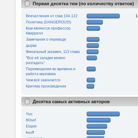
Первая десятка тем (по количеству ответов)
Впечатления от глав 104-122
1
Политика (DANGEROUS!)
Кем является профессор
Квиррелл
Замечания о переводе
дырки
Финальный экзамен, 113 глава
"Все её загадки можно
разгадать"
Перемещения во времени и
работа маховика
Чем всё закончится
Критика произведения
Десятка самых активных авторов
Yuu
fil0sof
Elspet
kuuff