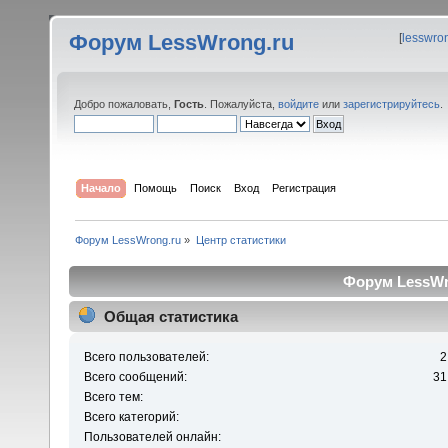
Форум LessWrong.ru
[
lesswro
Добро пожаловать,
Гость
. Пожалуйста,
войдите
или
зарегистрируйтесь
.
Начало
Помощь
Поиск
Вход
Регистрация
Форум LessWrong.ru
»
Центр статистики
Форум LessWro
Общая статистика
Всего пользователей:
2
Всего сообщений:
31
Всего тем:
Всего категорий:
Пользователей онлайн: