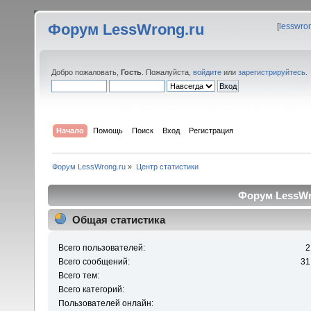
Форум LessWrong.ru
[
lesswro
Добро пожаловать,
Гость
. Пожалуйста,
войдите
или
зарегистрируйтесь
.
Начало
Помощь
Поиск
Вход
Регистрация
Форум LessWrong.ru
»
Центр статистики
Форум LessWro
Общая статистика
Всего пользователей:
2
Всего сообщений:
31
Всего тем:
Всего категорий:
Пользователей онлайн: