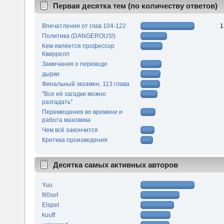
Первая десятка тем (по количеству ответов)
Впечатления от глав 104-122
1
Политика (DANGEROUS!)
Кем является профессор
Квиррелл
Замечания о переводе
дырки
Финальный экзамен, 113 глава
"Все её загадки можно
разгадать"
Перемещения во времени и
работа маховика
Чем всё закончится
Критика произведения
Десятка самых активных авторов
Yuu
fil0sof
Elspet
kuuff