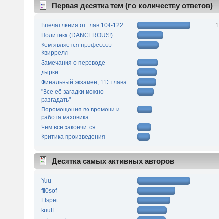
Первая десятка тем (по количеству ответов)
Впечатления от глав 104-122
1
Политика (DANGEROUS!)
Кем является профессор
Квиррелл
Замечания о переводе
дырки
Финальный экзамен, 113 глава
"Все её загадки можно
разгадать"
Перемещения во времени и
работа маховика
Чем всё закончится
Критика произведения
Десятка самых активных авторов
Yuu
fil0sof
Elspet
kuuff