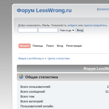
Форум LessWrong.ru
[
lesswro
Добро пожаловать,
Гость
. Пожалуйста,
войдите
или
зарегистрируйтесь
.
Начало
Помощь
Поиск
Вход
Регистрация
Форум LessWrong.ru
»
Центр статистики
Форум LessWro
Общая статистика
Всего пользователей:
2
Всего сообщений:
31
Всего тем:
Всего категорий:
Пользователей онлайн: