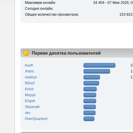
Максимум онлайн:
34 404 - 07 Мая 2026, 0
Сегодня онлайн:
Общее количество просмотров:
153 922
Первая десятка пользователей
kuuff
2
Alaric
1
nadeys
1
fil0sof
Kroid
Muyyd
Elspet
Skywrath
vkv
OverQuantum