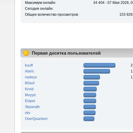
Максимум онлайн:
34 404 - 07 Мая 2026, 0
Сегодня онлайн:
Общее количество просмотров:
153 926
Первая десятка пользователей
kuuff
2
Alaric
1
nadeys
1
fil0sof
Kroid
Muyyd
Elspet
Skywrath
vkv
OverQuantum