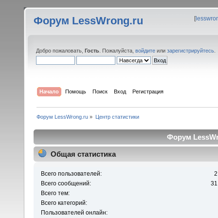
Форум LessWrong.ru
[
lesswro
Добро пожаловать,
Гость
. Пожалуйста,
войдите
или
зарегистрируйтесь
.
Начало
Помощь
Поиск
Вход
Регистрация
Форум LessWrong.ru
»
Центр статистики
Форум LessWro
Общая статистика
Всего пользователей:
2
Всего сообщений:
31
Всего тем:
Всего категорий:
Пользователей онлайн: