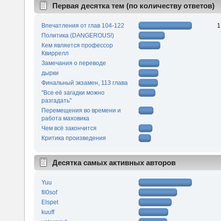
Первая десятка тем (по количеству ответов)
Впечатления от глав 104-122
1
Политика (DANGEROUS!)
Кем является профессор
Квиррелл
Замечания о переводе
дырки
Финальный экзамен, 113 глава
"Все её загадки можно
разгадать"
Перемещения во времени и
работа маховика
Чем всё закончится
Критика произведения
Десятка самых активных авторов
Yuu
fil0sof
Elspet
kuuff