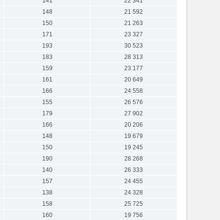
141
22 341
148
21 592
150
21 263
171
23 327
193
30 523
183
28 313
159
23 177
161
20 649
166
24 558
155
26 576
179
27 902
166
20 206
148
19 679
150
19 245
190
28 268
140
26 333
157
24 455
138
24 328
158
25 725
160
19 756