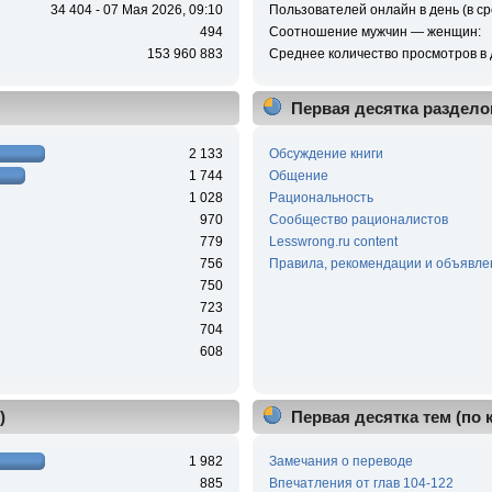
34 404 - 07 Мая 2026, 09:10
Пользователей онлайн в день (в ср
494
Соотношение мужчин — женщин:
153 960 883
Среднее количество просмотров в 
Первая десятка раздело
2 133
Обсуждение книги
1 744
Общение
1 028
Рациональность
970
Сообщество рационалистов
779
Lesswrong.ru content
756
Правила, рекомендации и объявле
750
723
704
608
)
Первая десятка тем (по
1 982
Замечания о переводе
885
Впечатления от глав 104-122