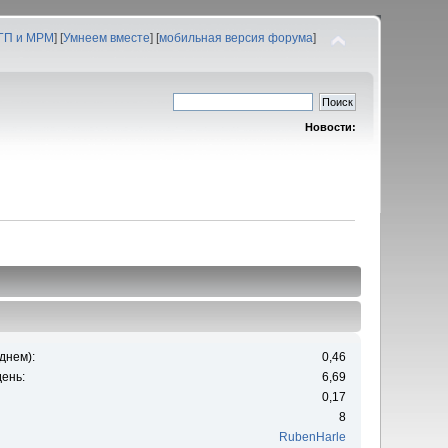
 ГП и МРМ
] [
Умнеем вместе
] [
мобильная версия форума
]
Новости:
днем):
0,46
ень:
6,69
0,17
8
RubenHarle