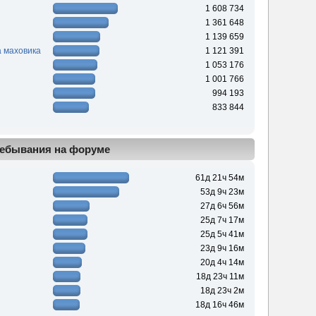
1 608 734
1 361 648
1 139 659
 маховика
1 121 391
1 053 176
1 001 766
994 193
833 844
ебывания на форуме
61д 21ч 54м
53д 9ч 23м
27д 6ч 56м
25д 7ч 17м
25д 5ч 41м
23д 9ч 16м
20д 4ч 14м
18д 23ч 11м
18д 23ч 2м
18д 16ч 46м