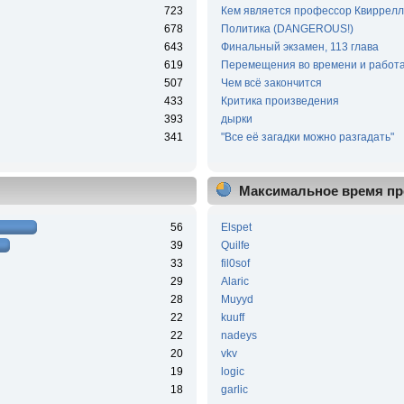
723
Кем является профессор Квиррелл
678
Политика (DANGEROUS!)
643
Финальный экзамен, 113 глава
619
Перемещения во времени и работа
507
Чем всё закончится
433
Критика произведения
393
дырки
341
"Все её загадки можно разгадать"
Максимальное время пр
56
Elspet
39
Quilfe
33
fil0sof
29
Alaric
28
Muyyd
22
kuuff
22
nadeys
20
vkv
19
logic
18
garlic