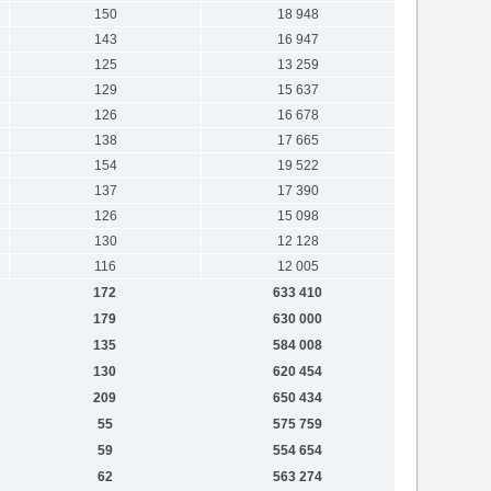
150
18 948
143
16 947
125
13 259
129
15 637
126
16 678
138
17 665
154
19 522
137
17 390
126
15 098
130
12 128
116
12 005
172
633 410
179
630 000
135
584 008
130
620 454
209
650 434
55
575 759
59
554 654
62
563 274