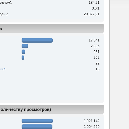
еднем):
184,21
3.6:1
день:
29 877,91
в
17 541
2 395
951
262
22
ния
13
 количеству просмотров)
1 921 142
1 904 569