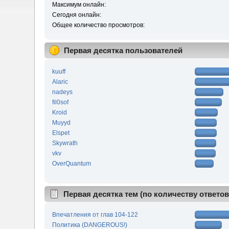
Максимум онлайн:
Сегодня онлайн:
Общее количество просмотров:
Первая десятка пользователей
kuuff
Alaric
nadeys
fil0sof
Kroid
Muyyd
Elspet
Skywrath
vkv
OverQuantum
Первая десятка тем (по количеству ответов
Впечатления от глав 104-122
Политика (DANGEROUS!)