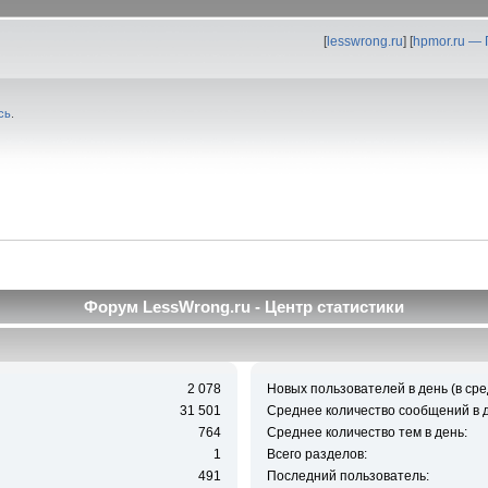
[
lesswrong.ru
] [
hpmor.ru —
сь
.
Форум LessWrong.ru - Центр статистики
2 078
Новых пользователей в день (в сре
31 501
Среднее количество сообщений в д
764
Среднее количество тем в день:
1
Всего разделов:
491
Последний пользователь: