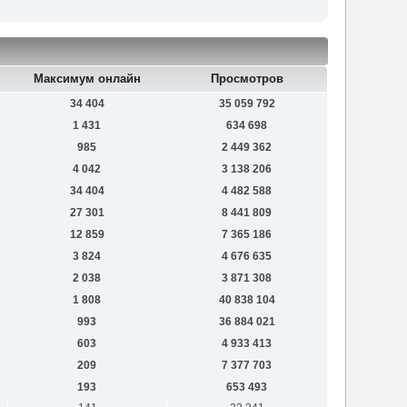
Максимум онлайн
Просмотров
34 404
35 059 792
1 431
634 698
985
2 449 362
4 042
3 138 206
34 404
4 482 588
27 301
8 441 809
12 859
7 365 186
3 824
4 676 635
2 038
3 871 308
1 808
40 838 104
993
36 884 021
603
4 933 413
209
7 377 703
193
653 493