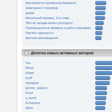
Кем является профессор Квиррелл
Замечания о переводе
дырки
Финальный экзамен, 113 глава
"Все её загадки можно разгадать"
Перемещения во времени и работа маховика
Чем всё закончится
Критика произведения
Десятка самых активных авторов
Yuu
fil0sof
Elspet
kuuff
valergrad
gnomo_sapiens
Kroid
a_konst
Komandos
Alaric