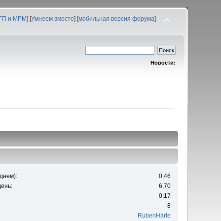
 ГП и МРМ
] [
Умнеем вместе
] [
мобильная версия форума
]
Новости:
днем):
0,46
ень:
6,70
0,17
8
RubenHarle