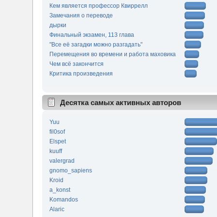
Кем является профессор Квиррелл
Замечания о переводе
дырки
Финальный экзамен, 113 глава
"Все её загадки можно разгадать"
Перемещения во времени и работа маховика
Чем всё закончится
Критика произведения
Десятка самых активных авторов
Yuu
fil0sof
Elspet
kuuff
valergrad
gnomo_sapiens
Kroid
a_konst
Komandos
Alaric