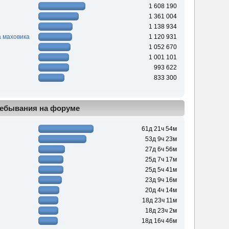
1 608 190
1 361 004
1 138 934
 маховика
1 120 931
1 052 670
1 001 101
993 622
833 300
ебывания на форуме
61д 21ч 54м
53д 9ч 23м
27д 6ч 56м
25д 7ч 17м
25д 5ч 41м
23д 9ч 16м
20д 4ч 14м
18д 23ч 11м
18д 23ч 2м
18д 16ч 46м