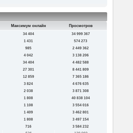
Максимум онлайн
Просмотров
34 404
34 999 367
1 431
574 273
985
2 449 362
4 042
3 138 206
34 404
4 482 588
27 301
8 441 809
12 859
7 365 186
3 824
4 676 635
2 038
3 871 308
1 808
40 838 104
1 108
3 554 016
1 409
3 462 801
1 808
3 497 154
716
3 584 232