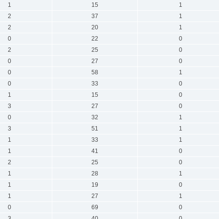
1
15
1
2
37
1
2
20
1
0
22
0
2
25
0
0
27
0
0
58
1
0
33
0
1
15
0
3
27
0
0
32
1
3
51
1
1
33
1
1
41
0
2
25
0
1
28
1
1
19
0
1
27
1
0
69
0
3
40
0