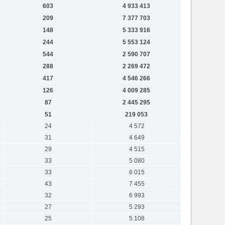
603
4 933 413
209
7 377 703
148
5 333 916
244
5 553 124
544
2 590 707
288
2 269 472
417
4 546 266
126
4 009 285
87
2 445 295
51
219 053
24
4 572
31
4 649
29
4 515
33
5 080
33
6 015
43
7 455
32
6 993
27
5 293
25
5 108