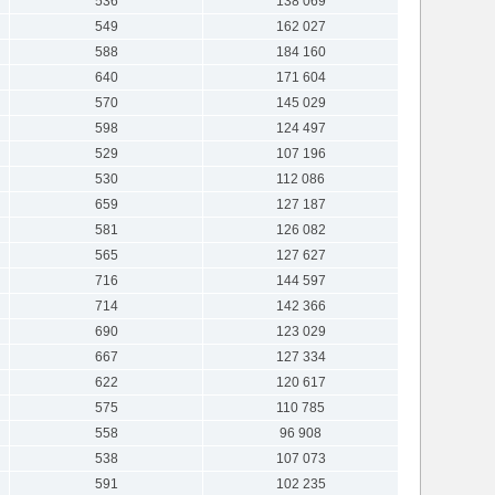
536
138 069
549
162 027
588
184 160
640
171 604
570
145 029
598
124 497
529
107 196
530
112 086
659
127 187
581
126 082
565
127 627
716
144 597
714
142 366
690
123 029
667
127 334
622
120 617
575
110 785
558
96 908
538
107 073
591
102 235