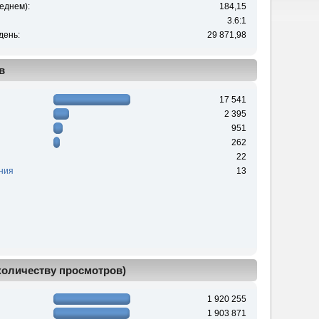
еднем):
184,15
3.6:1
день:
29 871,98
в
17 541
2 395
951
262
22
ния
13
 количеству просмотров)
1 920 255
1 903 871