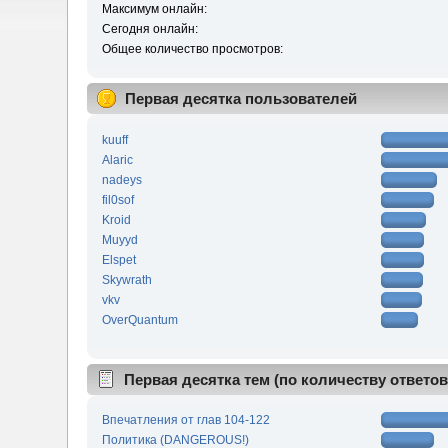
Максимум онлайн:
Сегодня онлайн:
Общее количество просмотров:
Первая десятка пользователей
kuuff
Alaric
nadeys
fil0sof
Kroid
Muyyd
Elspet
Skywrath
vkv
OverQuantum
Первая десятка тем (по количеству ответов
Впечатления от глав 104-122
Политика (DANGEROUS!)