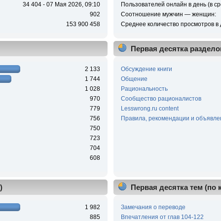
34 404 - 07 Мая 2026, 09:10
Пользователей онлайн в день (в ср
902
Соотношение мужчин — женщин:
153 900 458
Среднее количество просмотров в 
Первая десятка раздело
2 133
Обсуждение книги
1 744
Общение
1 028
Рациональность
970
Сообщество рационалистов
779
Lesswrong.ru content
756
Правила, рекомендации и объявле
750
723
704
608
)
Первая десятка тем (по
1 982
Замечания о переводе
885
Впечатления от глав 104-122