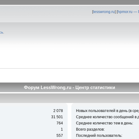
[
lesswrong.ru
] [
hpmor.ru —
сь
.
Форум LessWrong.ru - Центр статистики
2 078
Новых пользователей в день (в сре
31 501
Среднее количество сообщений в д
764
Среднее количество тем в день:
1
Всего разделов:
557
Последний пользователь: