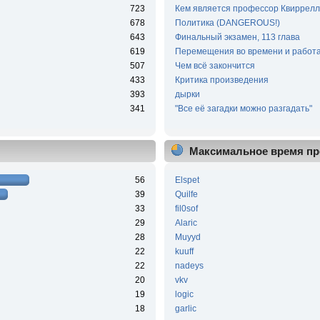
723
Кем является профессор Квиррелл
678
Политика (DANGEROUS!)
643
Финальный экзамен, 113 глава
619
Перемещения во времени и работа
507
Чем всё закончится
433
Критика произведения
393
дырки
341
"Все её загадки можно разгадать"
Максимальное время пр
56
Elspet
39
Quilfe
33
fil0sof
29
Alaric
28
Muyyd
22
kuuff
22
nadeys
20
vkv
19
logic
18
garlic