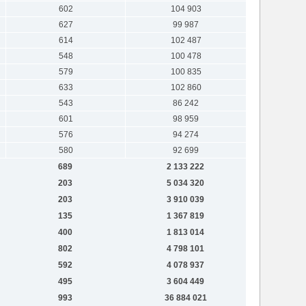
602
104 903
627
99 987
614
102 487
548
100 478
579
100 835
633
102 860
543
86 242
601
98 959
576
94 274
580
92 699
689
2 133 222
203
5 034 320
203
3 910 039
135
1 367 819
400
1 813 014
802
4 798 101
592
4 078 937
495
3 604 449
993
36 884 021