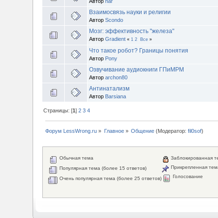
Автор
nar
Взаимосвязь науки и религии
Автор
Scondo
Мозг: эффективность "железа"
Автор
Gradient
«
1
2
Все
»
Что такое робот? Границы понятия
Автор
Pony
Озвучивание аудиокниги ГПиМРМ
Автор
archon80
Антинатализм
Автор
Barsiana
Страницы: [
1
]
2
3
4
Форум LessWrong.ru
»
Главное
»
Общение
(Модератор:
fil0sof
)
Обычная тема
Заблокированная т
Прикрепленная тем
Популярная тема (более 15 ответов)
Голосование
Очень популярная тема (более 25 ответов)