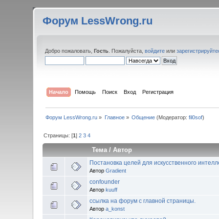
Форум LessWrong.ru
Добро пожаловать,
Гость
. Пожалуйста,
войдите
или
зарегистрируйте
Начало
Помощь
Поиск
Вход
Регистрация
Форум LessWrong.ru
»
Главное
»
Общение
(Модератор:
fil0sof
)
Страницы: [
1
]
2
3
4
Тема
/
Автор
Постановка целей для искусственного интелл
Автор
Gradient
confounder
Автор
kuuff
ссылка на форум с главной страницы.
Автор
a_konst