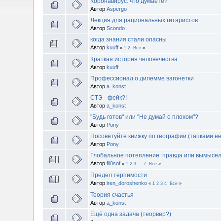
Коронавирус: что думаете?
Автор
Aspergo
Лекция для рациональных гитаристов.
Автор
Scondo
когда знания стали опасны
Автор
kuuff
«
1
2
Все
»
Краткая история человечества
Автор
kuuff
Профессионал о дилемме вагонетки
Автор
a_konst
СТЭ - фейк?!
Автор
a_konst
"Будь готов" или "Не думай о плохом"?
Автор
Pony
Посоветуйте книжку по географии (тапками не
Автор
Pony
Глобальное потепление: правда или вымысе
Автор
fil0sof
«
1
2
3
...
7
Все
»
Предел терпимости
Автор
iren_doroshenko
«
1
2
3
4
Все
»
Теория счастья
Автор
a_konst
Ещё одна задача (теорвер?)