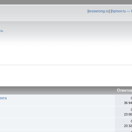
[
lesswrong.ru
] [
hpmor.ru —
сь
.
Ответо
екта
36 9
23 0
23 3