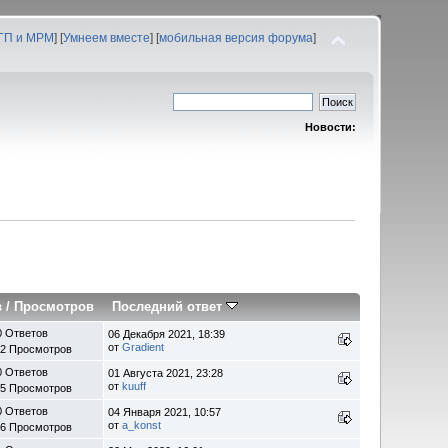
 ГП и МРМ
] [
Умнеем вместе
] [
мобильная версия форума
]
Новости:
в
/
Просмотров
Последний ответ
0 Ответов
06 Декабря 2021, 18:39
от
Gradient
42 Просмотров
0 Ответов
01 Августа 2021, 23:28
от
kuuff
05 Просмотров
0 Ответов
04 Января 2021, 10:57
от
a_konst
26 Просмотров