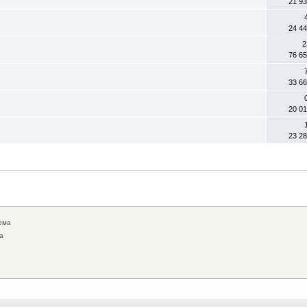
21 9
24 4
2
76 6
33 6
20 0
23 2
ема
а