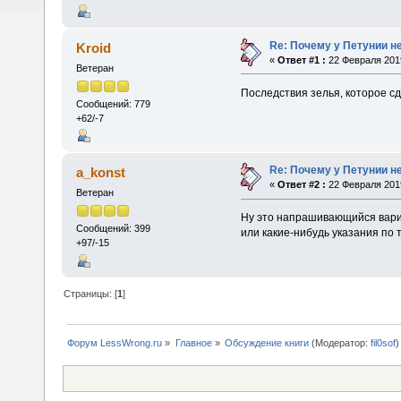
Re: Почему у Петунии н
Kroid
«
Ответ #1 :
22 Февраля 2019
Ветеран
Последствия зелья, которое с
Сообщений: 779
+62/-7
Re: Почему у Петунии н
a_konst
«
Ответ #2 :
22 Февраля 2019
Ветеран
Ну это напрашивающийся вари
Сообщений: 399
или какие-нибудь указания по т
+97/-15
Страницы: [
1
]
Форум LessWrong.ru
»
Главное
»
Обсуждение книги
(Модератор:
fil0sof
)