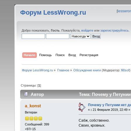
Форум LessWrong.ru
[
lesswro
Добро пожаловать,
Гость
. Пожалуйста,
войдите
или
зарегистрируйтесь
.
Начало
Помощь
Поиск
Вход
Регистрация
Форум LessWrong.ru
»
Главное
»
Обсуждение книги
(Модератор:
fil0sof
)
Страницы: [
1
]
Автор
Тема: Почему у Петунии 
Почему у Петунии нет д
a_konst
«
:
21 Февраля 2019, 22:49 »
Ветеран
Сабж, собственно.
Сообщений: 399
Своих, кровных.
+97/-15