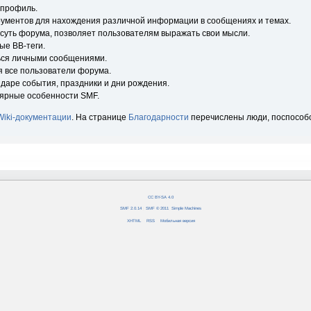
 профиль.
рументов для нахождения различной информации в сообщениях и темах.
 суть форума, позволяет пользователям выражать свои мысли.
ые BB-теги.
ься личными сообщениями.
я все пользователи форума.
ндаре события, праздники и дни рождения.
лярные особенности SMF.
Wiki-документации
. На странице
Благодарности
перечислены люди, поспособ
CC BY-SA 4.0
SMF 2.0.14
|
SMF © 2011
,
Simple Machines
XHTML
RSS
Мобильная версия