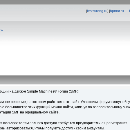
[
lesswrong.ru
] [
hpmor.ru —
сь
.
ющий на движке Simple Machines® Forum (SMF)!
ное решение, на котором работает этот сайт. Участники форума могут обс
о большинстве этих функций можно найти, кликнув по вопросительному знач
ентации SMF на официальном сайте.
я пользователям полного доступа требуется предварительная регистрация.
ны авторизоваться, чтобы получить доступ к своим аккаунтам.