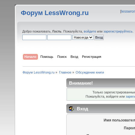
Форум LessWrong.ru
[
lesswro
Добро пожаловать,
Гость
. Пожалуйста,
войдите
или
зарегистрируйтесь
.
Начало
Помощь
Поиск
Вход
Регистрация
Форум LessWrong.ru
»
Главное
»
Обсуждение книги
Внимание!
Только зарегистрированные
Пожалуйста, войдите или
зарег
Вход
Имя пользовател
Парол