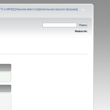
 ГП и МРМ
] [
Умнеем вместе
] [
мобильная версия форума
]
Новости: