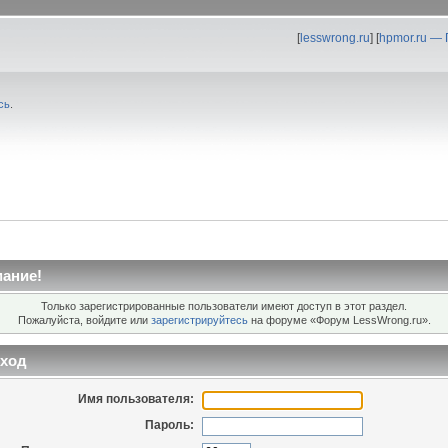
[
lesswrong.ru
] [
hpmor.ru —
сь
.
ание!
Только зарегистрированные пользователи имеют доступ в этот раздел.
Пожалуйста, войдите или
зарегистрируйтесь
на форуме «Форум LessWrong.ru».
ход
Имя пользователя:
Пароль: