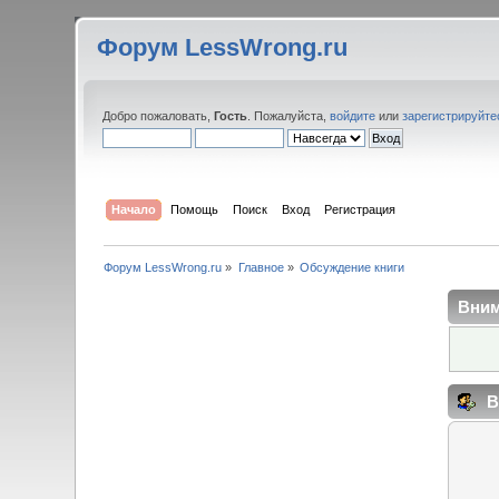
Форум LessWrong.ru
Добро пожаловать,
Гость
. Пожалуйста,
войдите
или
зарегистрируйте
Начало
Помощь
Поиск
Вход
Регистрация
Форум LessWrong.ru
»
Главное
»
Обсуждение книги
Вним
В