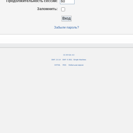
Продолжительность сессии:
Запомнить:
Забыли пароль?
CC BY-SA 4.0
SMF 2.0.14
|
SMF © 2011
,
Simple Machines
XHTML
RSS
Мобильная версия