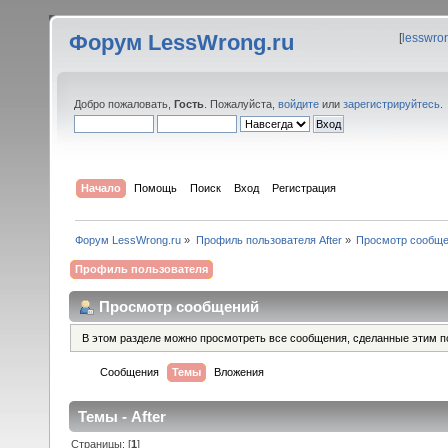
Форум LessWrong.ru
[
lesswro
Добро пожаловать,
Гость
. Пожалуйста,
войдите
или
зарегистрируйтесь
.
Начало
Помощь
Поиск
Вход
Регистрация
Форум LessWrong.ru
»
Профиль пользователя After
»
Просмотр сообщ
Профиль пользователя
Просмотр сообщений
В этом разделе можно просмотреть все сообщения, сделанные этим п
Сообщения
Темы
Вложения
Темы - After
Страницы: [
1
]