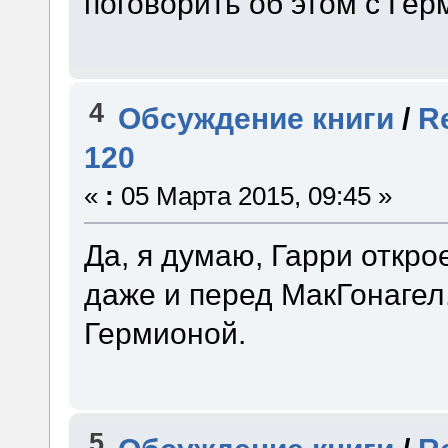
поговорить об этом с Гер
4
Обсуждение книги
/
R
120
«
:
05 Марта 2015, 09:45 »
Да, я думаю, Гарри откр
даже и перед МакГонагел.
Гермионой.
5