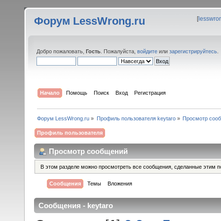
Форум LessWrong.ru
[
lesswro
Добро пожаловать,
Гость
. Пожалуйста,
войдите
или
зарегистрируйтесь
.
Начало
Помощь
Поиск
Вход
Регистрация
Форум LessWrong.ru
»
Профиль пользователя keytaro
»
Просмотр соо
Профиль пользователя
Просмотр сообщений
В этом разделе можно просмотреть все сообщения, сделанные этим п
Сообщения
Темы
Вложения
Сообщения - keytaro