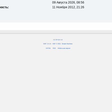
09 Августа 2026, 08:56
ность:
11 Ноября 2012, 21:26
CC BY-SA 4.0
SMF 2.0.14
|
SMF © 2011
,
Simple Machines
XHTML
RSS
Мобильная версия