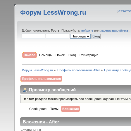
Форум LessWrong.ru
[
lesswro
Добро пожаловать,
Гость
. Пожалуйста,
войдите
или
зарегистрируйтесь
.
Начало
Помощь
Поиск
Вход
Регистрация
Форум LessWrong.ru
»
Профиль пользователя After
»
Просмотр сообщ
Профиль пользователя
Просмотр сообщений
В этом разделе можно просмотреть все сообщения, сделанные этим п
Сообщения
Темы
Вложения
Вложения - After
Страницы: [
1
]