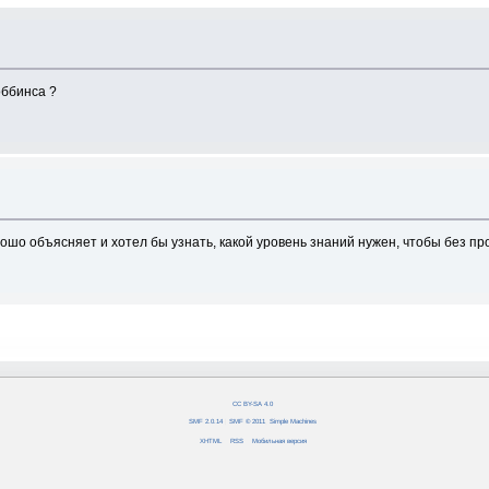
оббинса ?
ошо объясняет и хотел бы узнать, какой уровень знаний нужен, чтобы без про
CC BY-SA 4.0
SMF 2.0.14
|
SMF © 2011
,
Simple Machines
XHTML
RSS
Мобильная версия