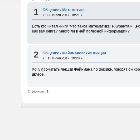
1
Общение
/
Математика
«
:
06 Июля 2017, 18:21 »
Есть кто читал книгу "Что такое математика" Р.Куранта и Г.Р
Как вам книга? Много ли в ней полезной информации?
2
Общение
/
Фейнмановские ликции
«
:
15 Июня 2017, 20:29 »
Хочу прочитать лекции Фейнмана по физике, говорят он хор
другое.
Страницы: [
1
]