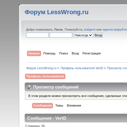
Форум LessWrong.ru
Добро пожаловать,
Гость
. Пожалуйста,
войдите
или
зарегистрируйте
Начало
Помощь
Поиск
Вход
Регистрация
Форум LessWrong.ru
»
Профиль пользователя VertD
»
Просмотр со
Профиль пользователя
Просмотр сообщений
В этом разделе можно просмотреть все сообщения, сделанные эт
Сообщения
Темы
Вложения
Сообщения - VertD
Страницы: [
1
]