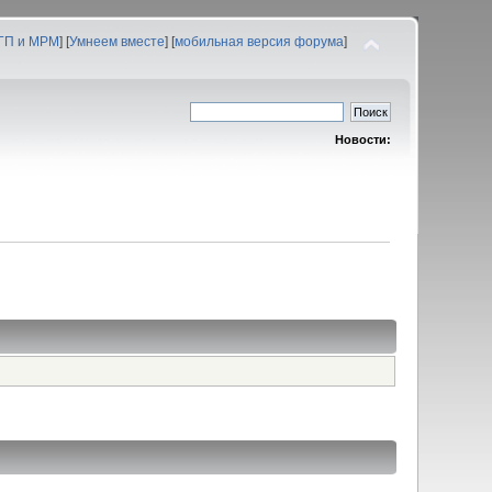
 ГП и МРМ
] [
Умнеем вместе
] [
мобильная версия форума
]
Новости: