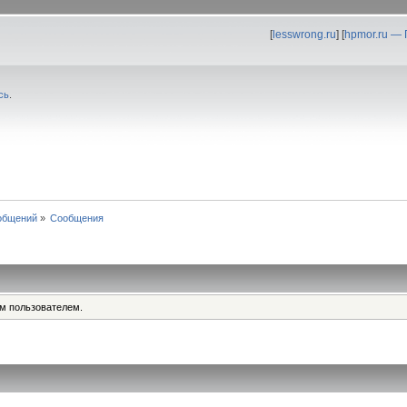
[
lesswrong.ru
] [
hpmor.ru —
сь
.
общений
»
Сообщения
им пользователем.