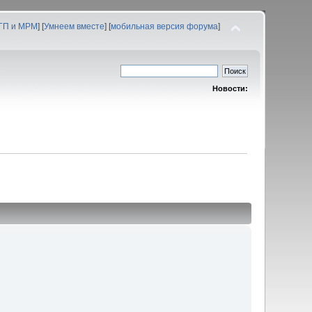
 ГП и МРМ
] [
Умнеем вместе
] [
мобильная версия форума
]
Новости: