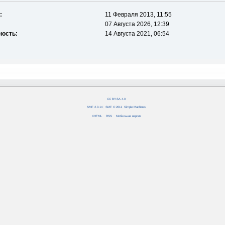
:
11 Февраля 2013, 11:55
07 Августа 2026, 12:39
ность:
14 Августа 2021, 06:54
CC BY-SA 4.0
SMF 2.0.14
|
SMF © 2011
,
Simple Machines
XHTML
RSS
Мобильная версия