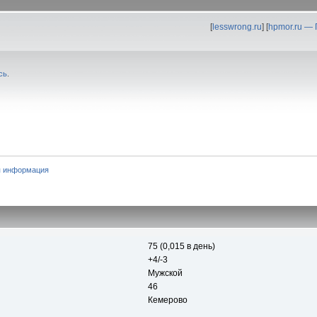
[
lesswrong.ru
] [
hpmor.ru —
сь
.
я информация
75 (0,015 в день)
+4/-3
Мужской
46
Кемерово