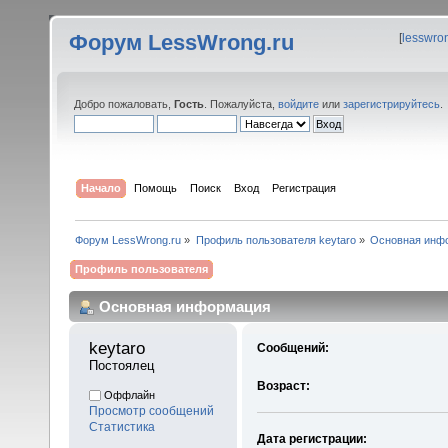
Форум LessWrong.ru
[
lesswro
Добро пожаловать,
Гость
. Пожалуйста,
войдите
или
зарегистрируйтесь
.
Начало
Помощь
Поиск
Вход
Регистрация
Форум LessWrong.ru
»
Профиль пользователя keytaro
»
Основная инф
Профиль пользователя
Основная информация
keytaro 
Сообщений:
Постоялец
Возраст:
Оффлайн
Просмотр сообщений
Статистика
Дата регистрации: