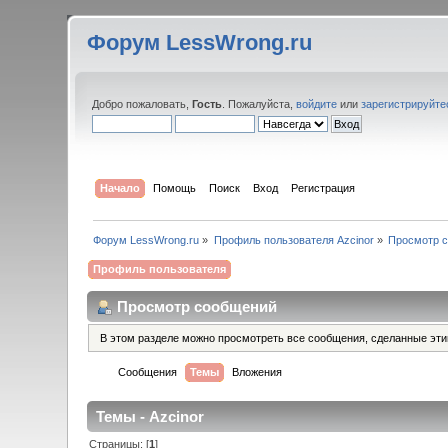
Форум LessWrong.ru
Добро пожаловать,
Гость
. Пожалуйста,
войдите
или
зарегистрируйте
Начало
Помощь
Поиск
Вход
Регистрация
Форум LessWrong.ru
»
Профиль пользователя Azcinor
»
Просмотр 
Профиль пользователя
Просмотр сообщений
В этом разделе можно просмотреть все сообщения, сделанные эт
Сообщения
Темы
Вложения
Темы - Azcinor
Страницы: [
1
]