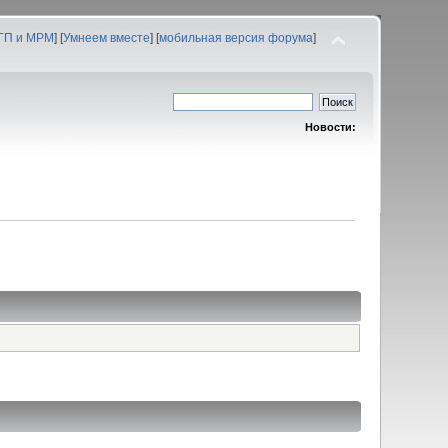
 ГП и МРМ
] [
Умнеем вместе
] [
мобильная версия форума
]
Новости: