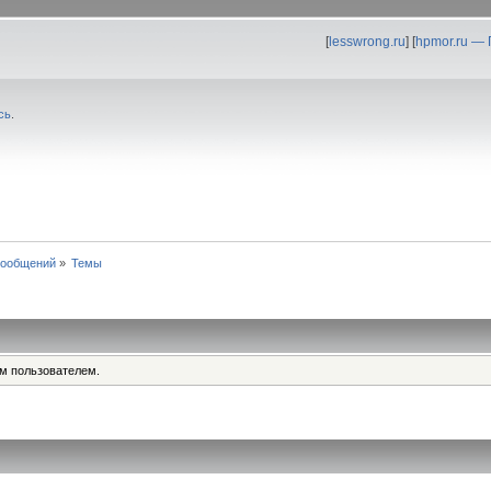
[
lesswrong.ru
] [
hpmor.ru —
сь
.
сообщений
»
Темы
им пользователем.