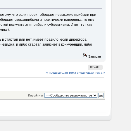
 потому, что если проект обещает невысокие прибыли при
т обещает сверхприбыли и практически наверняка, то ему
стей получить эти прибыли субъективны. И вот тут как
мике).
 в стартап или нет, имеет правило: если директора
очевидна, и либо стартап завязнет в конкуренции, либо
Записан
ПЕЧАТЬ
« предыдущая тема
следующая тема »
Перейти в: