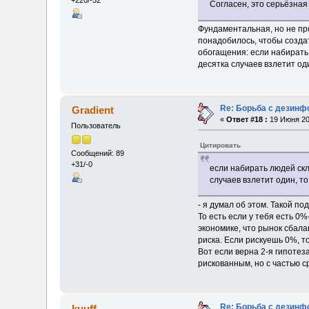
+220/-52
Согласен, это серьёзная
Фундаментальная, но не пр
понадобилось, чтобы создат
обогащения: если набирать 
десятка случаев взлетит од
Re: Борьба с дезин
Gradient
«
Ответ #18 :
19 Июня 20
Пользователь
Цитировать
Сообщений: 89
+31/-0
если набирать людей скл
случаев взлетит один, т
- я думал об этом. Такой п
То есть если у тебя есть 0
экономике, что рынок сбала
риска. Если рискуешь 0%, т
Вот если верна 2-я гипоте
рискованным, но с частью с
Re: Борьба с дезин
kuuff