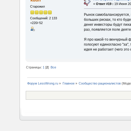
«
Ответ #19 :
19 Июня 20
Старожил
Рынок самобалансируется, н
Сообщений: 2 133
больших рисках, то кто буд
+220/-52
денег инвесторы будут пиха
раз, появляется поле деяте
Я про какой-то венчурный ф
голосуют единогласно "за",
идея не работает (чего это
Страницы:
1
[
2
]
Все
Форум LessWrong.ru
»
Главное
»
Сообщество рационалистов
(Моде