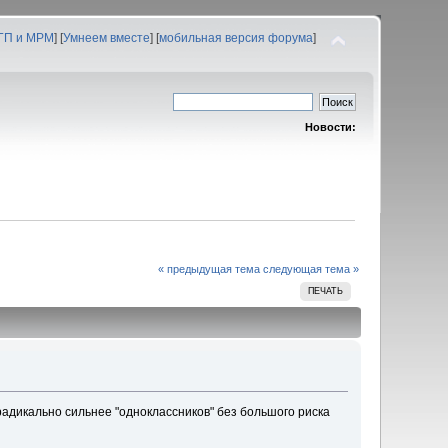
 ГП и МРМ
] [
Умнеем вместе
] [
мобильная версия форума
]
Новости:
« предыдущая тема
следующая тема »
ПЕЧАТЬ
радикально сильнее "одноклассников" без большого риска