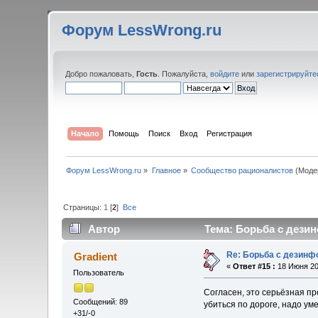
Форум LessWrong.ru
Добро пожаловать,
Гость
. Пожалуйста,
войдите
или
зарегистрируйте
Начало
Помощь
Поиск
Вход
Регистрация
Форум LessWrong.ru
»
Главное
»
Сообщество рационалистов
(Моде
Страницы:
1
[
2
]
Все
Автор
Тема: Борьба с дезин
Re: Борьба с дезин
Gradient
«
Ответ #15 :
18 Июня 20
Пользователь
Согласен, это серьёзная пр
Сообщений: 89
убиться по дороге, надо ум
+31/-0