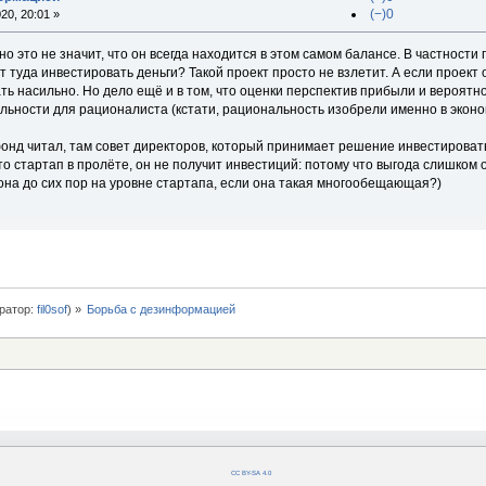
(−)0
20, 20:01 »
о это не значит, что он всегда находится в этом самом балансе. В частности
ет туда инвестировать деньги? Такой проект просто не взлетит. А если проек
ть насильно. Но дело ещё и в том, что оценки перспектив прибыли и вероятно
льности для рационалиста (кстати, рациональность изобрели именно в эконо
онд читал, там совет директоров, который принимает решение инвестировать
 то стартап в пролёте, он не получит инвестиций: потому что выгода слишком 
 она до сих пор на уровне стартапа, если она такая многообещающая?)
ратор:
fil0sof
) »
Борьба с дезинформацией
CC BY-SA 4.0