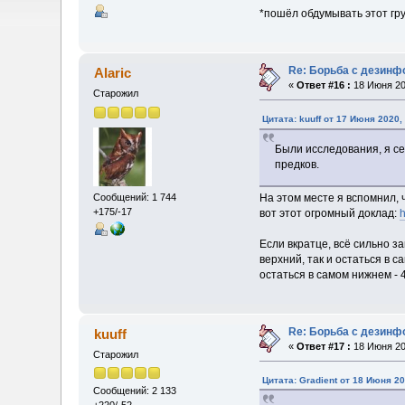
*пошёл обдумывать этот гру
Re: Борьба с дезин
Alaric
«
Ответ #16 :
18 Июня 20
Старожил
Цитата: kuuff от 17 Июня 2020,
Были исследования, я се
предков.
На этом месте я вспомнил, 
Сообщений: 1 744
+175/-17
вот этот огромный доклад:
h
Если вкратце, всё сильно з
верхний, так и остаться в 
остаться в самом нижнем - 
Re: Борьба с дезин
kuuff
«
Ответ #17 :
18 Июня 20
Старожил
Цитата: Gradient от 18 Июня 20
Сообщений: 2 133