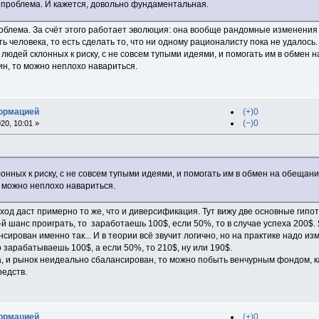
 проблема. И кажется, довольно фундаментальная.
облема. За счёт этого работает эволюция: она вообще рандомные изменения в
ь человека, то есть сделать то, что ни одному рационалисту пока не удалось.
людей склонных к риску, с не совсем тупыми идеями, и помогать им в обмен 
ин, то можно неплохо навариться.
формацией
(+)0
(−)0
20, 10:01 »
онных к риску, с не совсем тупыми идеями, и помогать им в обмен на обещан
о можно неплохо навариться.
одход даст примерно то же, что и диверсификация. Тут вижу две основные гип
%-й шанс проиграть, то заработаешь 100$, если 50%, то в случае успеха 200$
нсирован именно так... И в теории всё звучит логично, но на практике надо 
о зарабатываешь 100$, а если 50%, то 210$, ну или 190$.
за, и рынок неидеально сбалансирован, то можно побыть венчурным фондом, к
редств.
формацией
(+)0