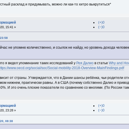
стный расклад и придумывать, можно ли как-то хитро выкрутиться*
формацией
(+)0
(−)0
20, 15:41 »
 23:58
йчас не упомню количественно, и ссылок не найду, но уровень дохода челове
что я видел упоминание таких исследований у
Рея Далио
в статье
Why and How
ttps://www.oecd.org/social/soc/Social-mobility-2018-Overview-MainFindings.pdf
ависит от страны. Утверждается, что в Дании шансы ребёнка, чьи родители от
самом нижнем, практически равны. А в США (почему собственно Далио и приво
40%. И это очень плохие показатели по сравнению со многими. (По России там
формацией
(+)0
(−)0
20, 23:28 »
20, 08:38