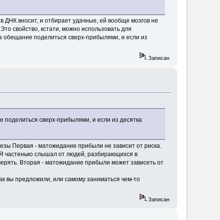
 ДНК вносит, и отбирает удачные, ей вообще мозгов не
 Это свойство, кстати, можно использовать для
на обещание поделиться сверх-прибылями, и если из
Записан
ие поделиться сверх-прибылями, и если из десятка
отезы Первая - матожидание прибыли не зависит от риска.
. Я частенько слышал от людей, разбирающихся в
измерять. Вторая - матожидание прибыли может зависеть от
ак вы предложили, или самому заниматься чем-то
Записан