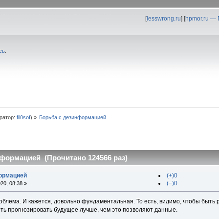
[
lesswrong.ru
] [
hpmor.ru —
сь
.
ратор:
fil0sof
) »
Борьба с дезинформацией
формацией (Прочитано 124566 раз)
формацией
(+)0
(−)0
20, 08:38 »
облема. И кажется, довольно фундаментальная. То есть, видимо, чтобы быть 
еть прогнозировать будущее лучше, чем это позволяют данные.