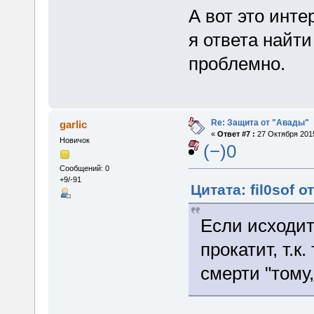
А вот это инте
я ответа найти
проблемно.
Re: Защита от "Авады"
garlic
«
Ответ #7 :
27 Октября 2015
Новичок
(−)0
Сообщений: 0
+9/-91
Цитата: fil0sof о
Если исходит
прокатит, т.к
смерти "тому,