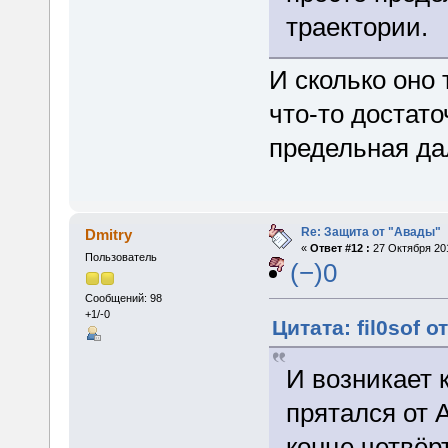
траектории.
И сколько оно 
что-то достато
предельная да
Re: Защита от "Авады"
Dmitry
«
Ответ #12 :
27 Октября 201
Пользователь
(−)0
Сообщений: 98
+1/-0
Цитата: fil0sof о
И возникает 
прятался от 
конце четвёр