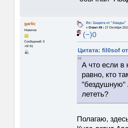
Re: Защита от "Авады"
garlic
«
Ответ #9 :
27 Октября 2015
Новичок
(−)0
Сообщений: 0
+9/-91
Цитата: fil0sof о
А что если в
равно, кто та
"бездушную" А
лететь?
Полагаю, здес