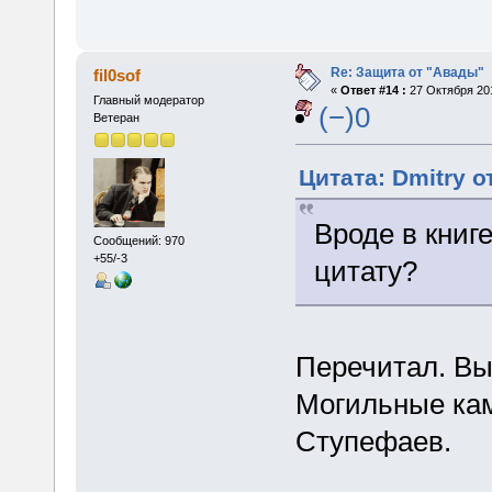
Re: Защита от "Авады"
fil0sof
«
Ответ #14 :
27 Октября 201
Главный модератор
(−)0
Ветеран
Цитата: Dmitry о
Вроде в книг
Сообщений: 970
+55/-3
цитату?
Перечитал. Вы
Могильные кам
Ступефаев.