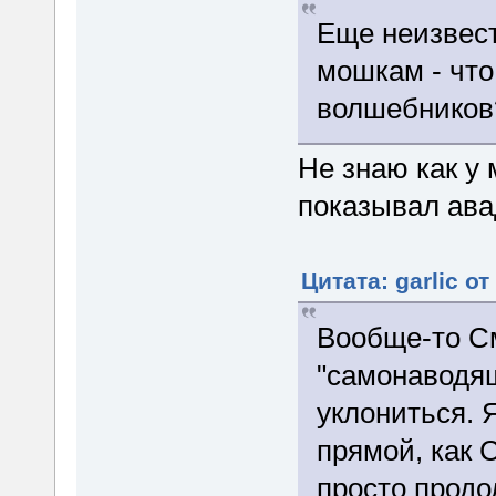
Еще неизвест
мошкам - что
волшебников?
Не знаю как у
показывал ава
Цитата: garlic от
Вообще-то См
"самонаводящ
уклониться. Я
прямой, как 
просто продо