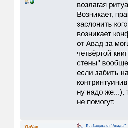
возлагая риту
Возникает, пра
заслонить кого
возникает конф
от Авад за мо
четвёртой книг
стены" вообще
если забить н
контринтуинивн
ну надо же...),
не помогут.
Re: Защита от "Авады"
YbiVan