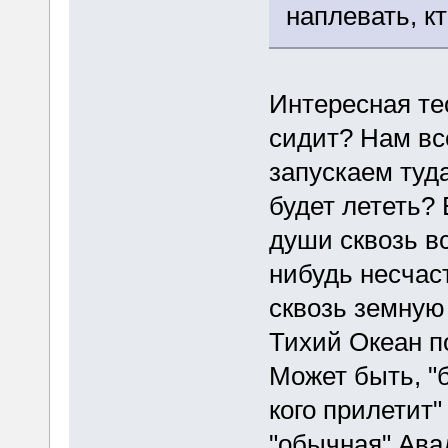
наплевать, к
Интересная тео
сидит? Нам всё
запускаем туда
будет лететь?
души сквозь в
нибудь несчас
сквозь земную
Тихий Океан п
Может быть, "б
кого прилетит"
"обычная" Авад