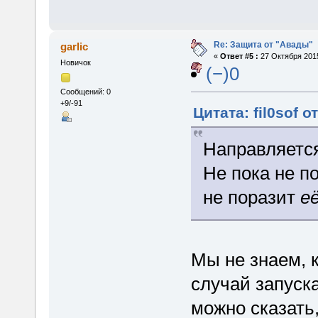
Re: Защита от "Авады"
garlic
«
Ответ #5 :
27 Октября 2015
Новичок
(−)0
Сообщений: 0
+9/-91
Цитата: fil0sof о
Направляется
Не пока не п
не поразит
е
Мы не знаем, к
случай запуска
можно сказать,