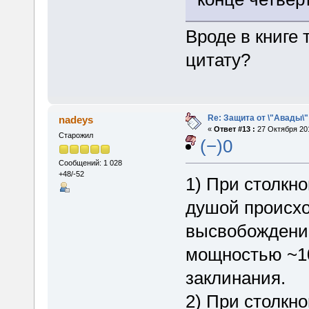
Вроде в книге 
цитату?
Re: Защита от \"Авады\"
nadeys
«
Ответ #13 :
27 Октября 201
Старожил
(−)0
Сообщений: 1 028
+48/-52
1) При столкн
душой происхо
высвобождение
мощностью ~10
заклинания.
2) При столкн