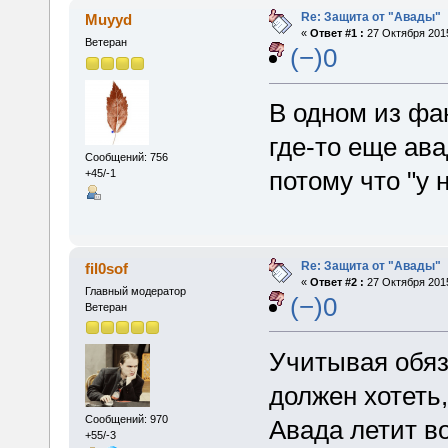
Re: Защита от "Авады"
Muyyd
«
Ответ #1 :
27 Октября 2015
Ветеран
(−)0
В одном из ф
где-то еще ав
Сообщений: 756
потому что "у 
+45/-1
Re: Защита от "Авады"
fil0sof
«
Ответ #2 :
27 Октября 2015
Главный модератор
(−)0
Ветеран
Учитывая обяз
должен хотеть,
Сообщений: 970
Авада летит во
+55/-3