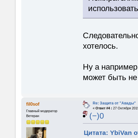
использовать
Следовательно
хотелось.
Ну а например
может быть не
Re: Защита от "Авады"
fil0sof
«
Ответ #4 :
27 Октября 2015
Главный модератор
(−)0
Ветеран
Цитата: YbiVan о