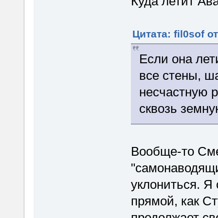
Куда летит Ав
Цитата: fil0sof о
Если она лет
все стены, ш
несчастную р
сквозь земну
Вообще-то Сме
"самонаводящи
уклониться. Я 
прямой, как С
продолжает св