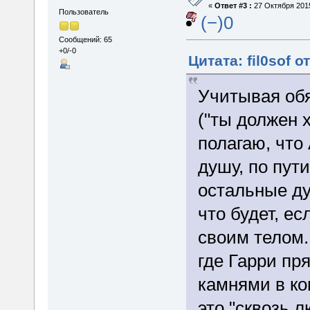
«
Ответ #3 :
27 Октября 2015
Пользователь
(−)0
Сообщений: 65
+0/-0
Цитата: fil0sof о
Учитывая обя
("ты должен х
полагаю, что
душу, по пут
остальные ду
что будет, ес
своим телом.
где Гарри пр
камнями в кон
это "сквозь 