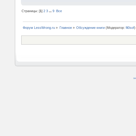
Страницы: [
1
]
2
3
...
9
Все
Форум LessWrong.ru
»
Главное
»
Обсуждение книги
(Модератор:
fil0sof
)
SM