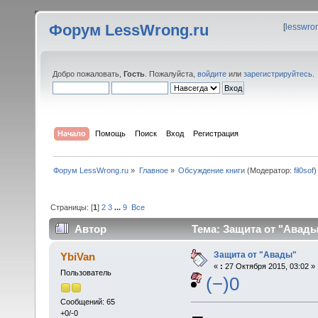
Форум LessWrong.ru
[
lesswro
Добро пожаловать,
Гость
. Пожалуйста,
войдите
или
зарегистрируйтесь
.
Начало
Помощь
Поиск
Вход
Регистрация
Форум LessWrong.ru
»
Главное
»
Обсуждение книги
(Модератор:
fil0sof
)
Страницы: [
1
]
2
3
...
9
Все
Автор
Тема: Защита от "Авады
Защита от "Авады"
YbiVan
«
:
27 Октября 2015, 03:02 »
Пользователь
(−)0
Сообщений: 65
+0/-0