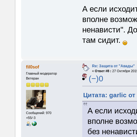
А если исходи
вполне возмож
ненависти". До
там сидит.
Re: Защита от "Авады"
fil0sof
«
Ответ #8 :
27 Октября 2015
Главный модератор
(−)0
Ветеран
Цитата: garlic от
А если исход
Сообщений: 970
+55/-3
вполне возмо
без ненавист