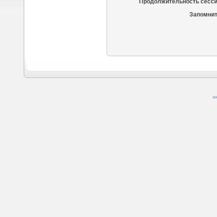
Продолжительность сесси
Запомнит
SM