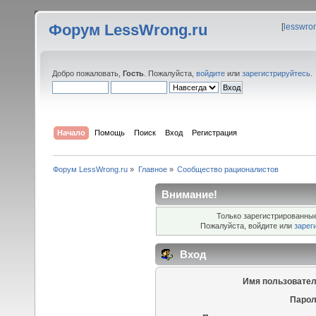
Форум LessWrong.ru
[
lesswro
Добро пожаловать,
Гость
. Пожалуйста,
войдите
или
зарегистрируйтесь
.
Начало
Помощь
Поиск
Вход
Регистрация
Форум LessWrong.ru
»
Главное
»
Сообщество рационалистов
Внимание!
Только зарегистрированные
Пожалуйста, войдите или
зарег
Вход
Имя пользовател
Парол