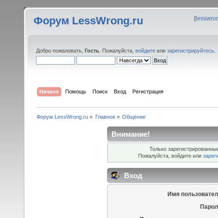
Форум LessWrong.ru
[
lesswro
Добро пожаловать,
Гость
. Пожалуйста,
войдите
или
зарегистрируйтесь
.
Начало
Помощь
Поиск
Вход
Регистрация
Форум LessWrong.ru
»
Главное
»
Общение
Внимание!
Только зарегистрированные
Пожалуйста, войдите или
зарег
Вход
Имя пользовател
Парол