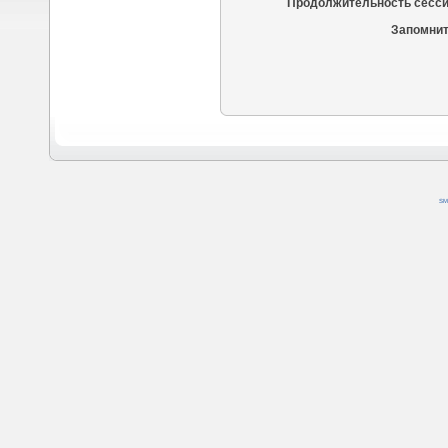
Продолжительность сесси
Запомнит
SM