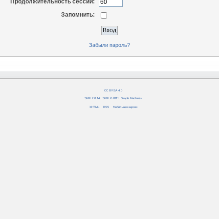
Продолжительность сессии:
Запомнить:
Забыли пароль?
CC BY-SA 4.0
SMF 2.0.14
|
SMF © 2011
,
Simple Machines
XHTML
RSS
Мобильная версия