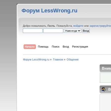
Форум LessWrong.ru
Добро пожаловать,
Гость
. Пожалуйста,
войдите
или
зарегистрируйте
Начало
Помощь
Поиск
Вход
Регистрация
Форум LessWrong.ru
»
Главное
»
Общение
Вним
В