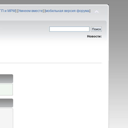
 ГП и МРМ
] [
Умнеем вместе
] [
мобильная версия форума
]
Новости: