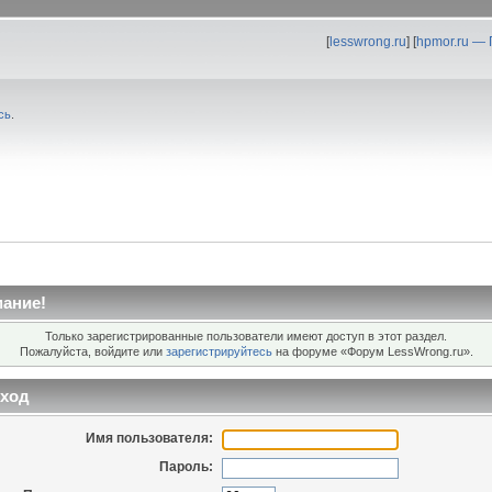
[
lesswrong.ru
] [
hpmor.ru —
сь
.
ание!
Только зарегистрированные пользователи имеют доступ в этот раздел.
Пожалуйста, войдите или
зарегистрируйтесь
на форуме «Форум LessWrong.ru».
ход
Имя пользователя:
Пароль: