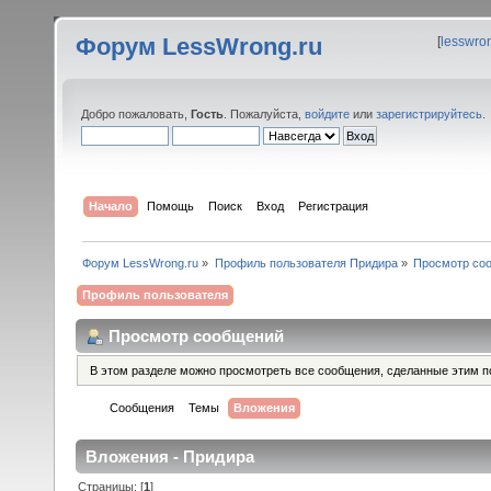
Форум LessWrong.ru
[
lesswro
Добро пожаловать,
Гость
. Пожалуйста,
войдите
или
зарегистрируйтесь
.
Начало
Помощь
Поиск
Вход
Регистрация
Форум LessWrong.ru
»
Профиль пользователя Придира
»
Просмотр со
Профиль пользователя
Просмотр сообщений
В этом разделе можно просмотреть все сообщения, сделанные этим п
Сообщения
Темы
Вложения
Вложения - Придира
Страницы: [
1
]