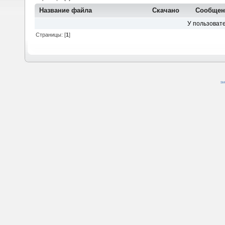
Название файла
Скачано
Сообщен
У пользовате
Страницы: [
1
]
SM