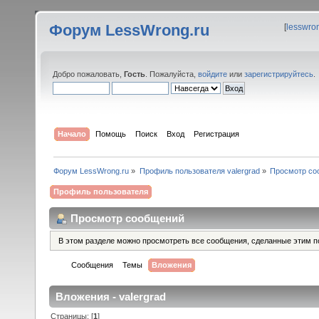
Форум LessWrong.ru
[
lesswro
Добро пожаловать,
Гость
. Пожалуйста,
войдите
или
зарегистрируйтесь
.
Начало
Помощь
Поиск
Вход
Регистрация
Форум LessWrong.ru
»
Профиль пользователя valergrad
»
Просмотр со
Профиль пользователя
Просмотр сообщений
В этом разделе можно просмотреть все сообщения, сделанные этим п
Сообщения
Темы
Вложения
Вложения - valergrad
Страницы: [
1
]